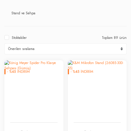
Stand ve Sehpa
Stoktakiler
Toplam 89 ürün
-
%
45
İNDİRİM
-
%
45
İNDİRİM