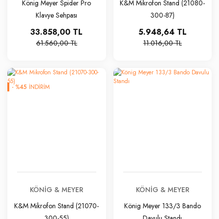
König Meyer Spider Pro
K&M Mikrofon Stand (21080-
Klavye Sehpası
300-87)
33.858,00 TL
5.948,64 TL
61.560,00 TL
11.016,00 TL
-
%
45
İNDİRİM
KÖNIG & MEYER
KÖNIG & MEYER
K&M Mikrofon Stand (21070-
König Meyer 133/3 Bando
300-55)
Davulu Standı