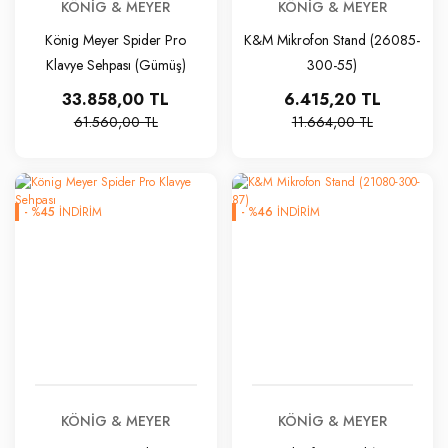
KÖNIG & MEYER
KÖNIG & MEYER
König Meyer Spider Pro
K&M Mikrofon Stand (26085-
Klavye Sehpası (Gümüş)
300-55)
33.858,00 TL
6.415,20 TL
61.560,00 TL
11.664,00 TL
-
%
45
İNDİRİM
-
%
46
İNDİRİM
KÖNIG & MEYER
KÖNIG & MEYER