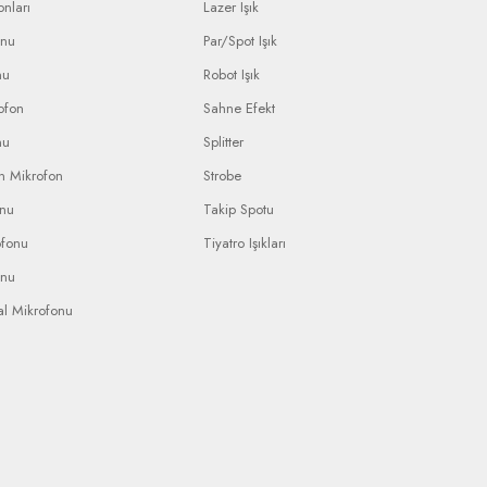
nları
Lazer Işık
onu
Par/Spot Işık
nu
Robot Işık
ofon
Sahne Efekt
nu
Splitter
n Mikrofon
Strobe
onu
Takip Spotu
ofonu
Tiyatro Işıkları
onu
al Mikrofonu