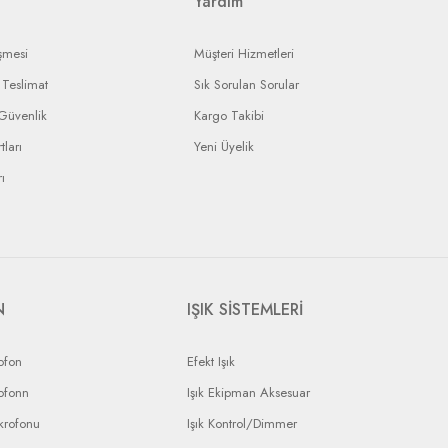
Yardım
şmesi
Müşteri Hizmetleri
Teslimat
Sık Sorulan Sorular
 Güvenlik
Kargo Takibi
tları
Yeni Üyelik
ı
N
IŞIK SİSTEMLERİ
ofon
Efekt Işık
ofonn
Işık Ekipman Aksesuar
krofonu
Işık Kontrol/Dimmer