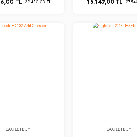
36,00 TL
15.147,00 TL
39.480,00 TL
27.54
EAGLETECH
EAGLETECH