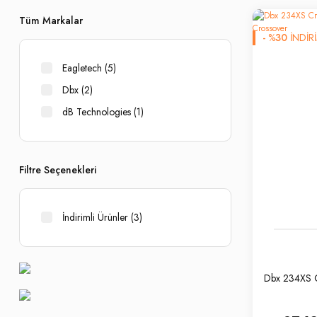
Tüm Markalar
-
%
30
İNDİR
Eagletech (5)
Dbx (2)
dB Technologies (1)
Filtre Seçenekleri
İndirimli Ürünler (3)
Dbx 234XS C