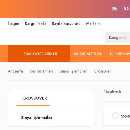
100
İletişim
Kargo Takibi
Bayilik Başvurusu
Markalar
TÜM KATEGORILER
MÜZIK ALETLERI
DJ EKIPMA
Anasayfa
Ses Sistemleri
Sinyal işlemciler
Crossover
Eagletech
CROSSOVER
Stokt
Sinyal işlemciler