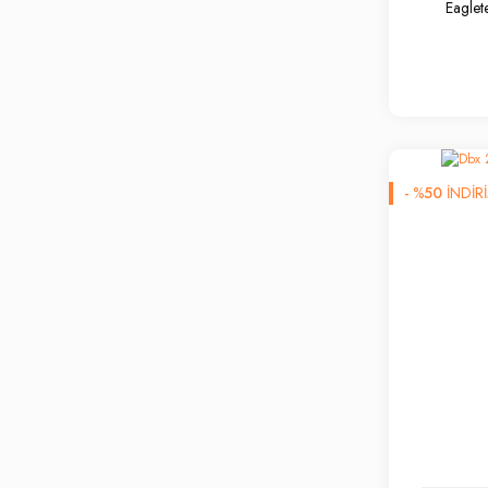
Eaglet
-
%
50
İNDİR