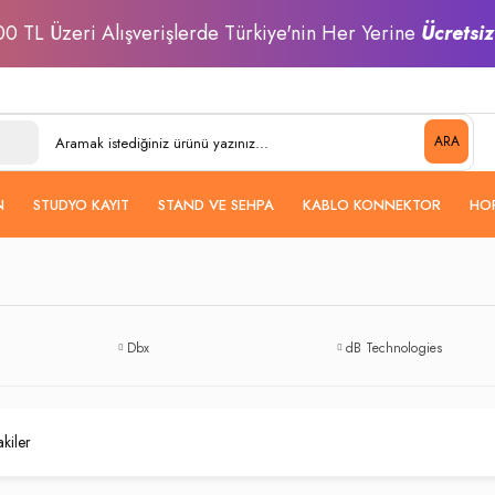
0 TL Üzeri Alışverişlerde Türkiye'nin Her Yerine
Ücretsi
ARA
N
STUDYO KAYIT
STAND VE SEHPA
KABLO KONNEKTOR
HO
Dbx
dB Technologies
akiler