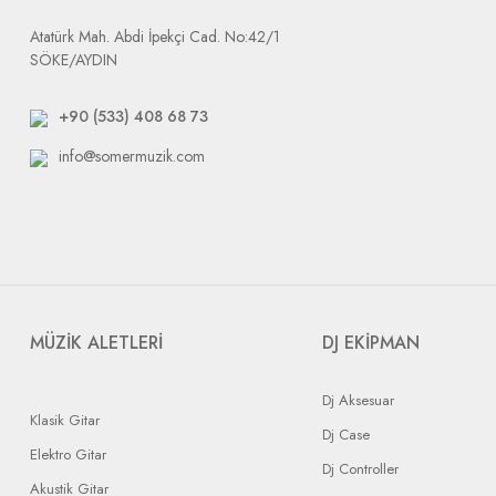
Atatürk Mah. Abdi İpekçi Cad. No:42/1
SÖKE/AYDIN
+90 (533) 408 68 73
info@somermuzik.com
MÜZİK ALETLERİ
DJ EKİPMAN
Dj Aksesuar
Klasik Gitar
Dj Case
Elektro Gitar
Dj Controller
Akustik Gitar