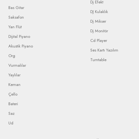
Dj Efekt
Bas Gitar
DJ Kulaklık
Saksafon
Dj Mikser
Yan Flüt
Dj Monitör
Dijital Piyano
Cd Player
Akustik Piyano
Ses Kartı Yazılım
Org
Turntable
Vurmalılar
Yaylılar
Keman
Çello
Bateri
Saz
Ud