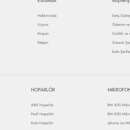
Kurumsal
Alışveriş
Hakkımızda
Satış Sözle
Vizyon
Ödeme ve 
Misyon
Gizlilik ve
İletişim
Garanti Şar
İade Şartlar
HOPARLÖR
MİKROFO
Aktif Hoparlör
BM 800 Mikr
Pasif Hoparlör
BM 800 Mikr
Kule Hoparlör
Iphone ios Mi