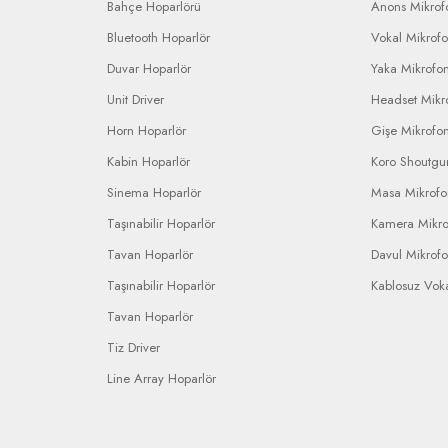
Bahçe Hoparlörü
Anons Mikrofo
Bluetooth Hoparlör
Vokal Mikrof
Duvar Hoparlör
Yaka Mikrofo
Unit Driver
Headset Mikr
Horn Hoparlör
Gişe Mikrofo
Kabin Hoparlör
Koro Shoutgu
Sinema Hoparlör
Masa Mikrof
Taşınabilir Hoparlör
Kamera Mikr
Tavan Hoparlör
Davul Mikrof
Taşınabilir Hoparlör
Kablosuz Vok
Tavan Hoparlör
Tiz Driver
Line Array Hoparlör