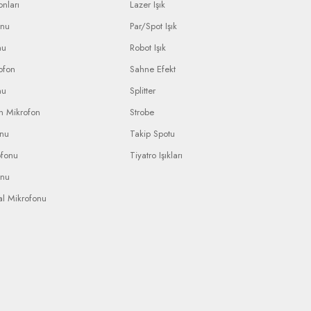
nları
Lazer Işık
onu
Par/Spot Işık
nu
Robot Işık
ofon
Sahne Efekt
nu
Splitter
n Mikrofon
Strobe
onu
Takip Spotu
ofonu
Tiyatro Işıkları
onu
al Mikrofonu