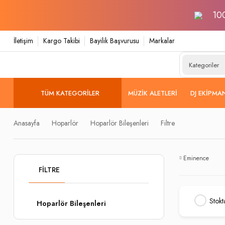
100
İletişim
Kargo Takibi
Bayilik Başvurusu
Markalar
TÜM KATEGORILER
MÜZIK ALETLERI
DJ EKIPMA
Anasayfa
Hoparlör
Hoparlör Bileşenleri
Filtre
Eminence
FILTRE
Stokt
Hoparlör Bileşenleri