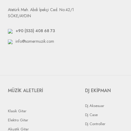
Atatürk Mah. Abdi İpekçi Cad. No:42/1
SÖKE/AYDIN
+90 (533) 408 68 73
info@somermuzik.com
MÜZİK ALETLERİ
DJ EKİPMAN
Dj Aksesuar
Klasik Gitar
Dj Case
Elektro Gitar
Dj Controller
Akustik Gitar