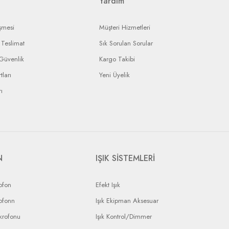
Yardım
şmesi
Müşteri Hizmetleri
Teslimat
Sık Sorulan Sorular
 Güvenlik
Kargo Takibi
tları
Yeni Üyelik
ı
N
IŞIK SİSTEMLERİ
ofon
Efekt Işık
ofonn
Işık Ekipman Aksesuar
krofonu
Işık Kontrol/Dimmer