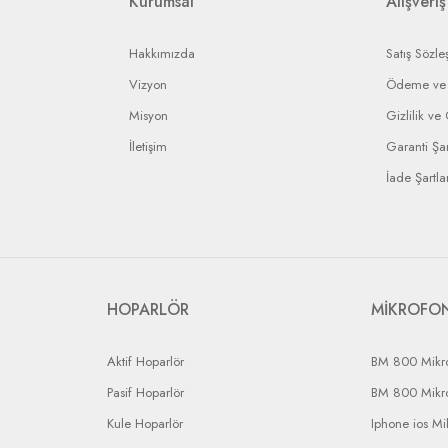
Kurumsal
Alışveriş
Hakkımızda
Satış Sözle
Vizyon
Ödeme ve 
Misyon
Gizlilik ve
İletişim
Garanti Şar
İade Şartlar
HOPARLÖR
MİKROFO
Aktif Hoparlör
BM 800 Mikr
Pasif Hoparlör
BM 800 Mikr
Kule Hoparlör
Iphone ios Mi