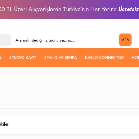
0 TL Üzeri Alışverişlerde Türkiye'nin Her Yerine
Ücretsi
ARA
N
STUDYO KAYIT
STAND VE SEHPA
KABLO KONNEKTOR
HO
akiler