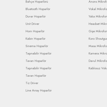
Bahçe Hoparlörü
Anons Mikrofo
Bluetooth Hoparlör
Vokal Mikrof
Duvar Hoparlör
Yaka Mikrofo
Unit Driver
Headset Mikr
Horn Hoparlör
Gişe Mikrofo
Kabin Hoparlör
Koro Shoutgu
Sinema Hoparlör
Masa Mikrof
Taşınabilir Hoparlör
Kamera Mikr
Tavan Hoparlör
Davul Mikrof
Taşınabilir Hoparlör
Kablosuz Vok
Tavan Hoparlör
Tiz Driver
Line Array Hoparlör