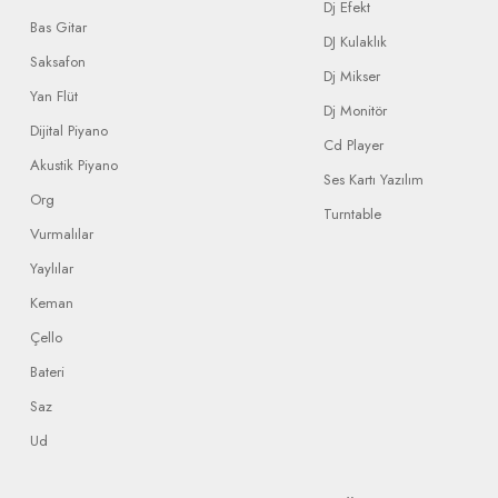
Dj Efekt
Bas Gitar
DJ Kulaklık
Saksafon
Dj Mikser
Yan Flüt
Dj Monitör
Dijital Piyano
Cd Player
Akustik Piyano
Ses Kartı Yazılım
Org
Turntable
Vurmalılar
Yaylılar
Keman
Çello
Bateri
Saz
Ud