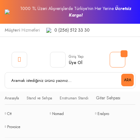
1000 TL Üzeri Alışverişlerde Türkiye'nin Her Yerine
Ücretsiz
Kargo!
Müşteri
Hizmetleri
0 (256) 512 33 30
Giriş Yap
Üye Ol
ARA
Gitar Sehpası
Anasayfa
Stand ve Sehpa
Enstruman Standı
Ctt
Nomad
Eralpro
Provoice