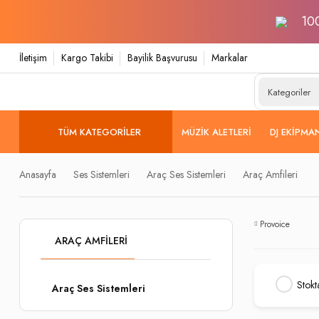
100
İletişim
Kargo Takibi
Bayilik Başvurusu
Markalar
TÜM KATEGORILER
MÜZIK ALETLERI
DJ EKIPMA
Anasayfa
Ses Sistemleri
Araç Ses Sistemleri
Araç Amfileri
Provoice
ARAÇ AMFILERI
Stokt
Araç Ses Sistemleri