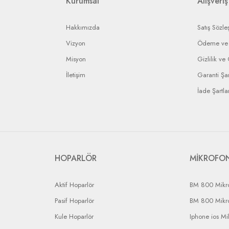
Kurumsal
Alışveriş
Hakkımızda
Satış Sözle
Vizyon
Ödeme ve 
Misyon
Gizlilik ve
İletişim
Garanti Şar
İade Şartlar
HOPARLÖR
MİKROFO
Aktif Hoparlör
BM 800 Mikr
Pasif Hoparlör
BM 800 Mikr
Kule Hoparlör
Iphone ios Mi