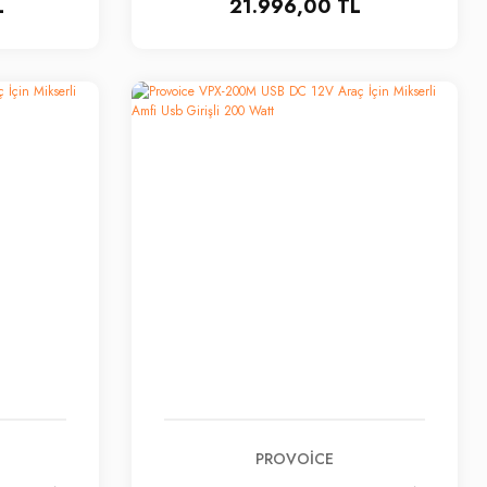
L
21.996,00 TL
PROVOICE