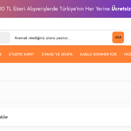
0 TL Üzeri Alışverişlerde Türkiye'nin Her Yerine
Ücretsi
ARA
N
STUDYO KAYIT
STAND VE SEHPA
KABLO KONNEKTOR
HO
akiler