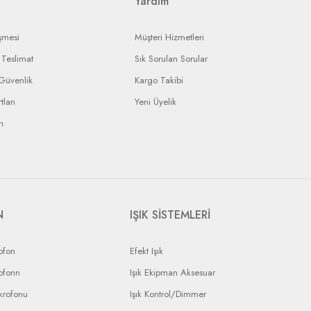
Yardım
şmesi
Müşteri Hizmetleri
Teslimat
Sık Sorulan Sorular
 Güvenlik
Kargo Takibi
tları
Yeni Üyelik
ı
N
IŞIK SİSTEMLERİ
ofon
Efekt Işık
ofonn
Işık Ekipman Aksesuar
krofonu
Işık Kontrol/Dimmer