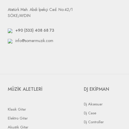
Atatürk Mah. Abdi İpekçi Cad. No:42/1
SÖKE/AYDIN
+90 (533) 408 68 73
info@somermuzik.com
MÜZİK ALETLERİ
DJ EKİPMAN
Dj Aksesuar
Klasik Gitar
Dj Case
Elektro Gitar
Dj Controller
Akustik Gitar