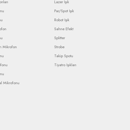
nları
Lazer Işık
onu
Par/Spot Işık
nu
Robot Işık
ofon
Sahne Efekt
nu
Splitter
n Mikrofon
Strobe
onu
Takip Spotu
ofonu
Tiyatro Işıkları
onu
al Mikrofonu