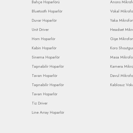
Bahçe Hoparlörü
Anons Mikrofo
Bluetooth Hoparlör
Vokal Mikrof
Duvar Hoparlör
Yaka Mikrofo
Unit Driver
Headset Mikr
Horn Hoparlör
Gişe Mikrofo
Kabin Hoparlör
Koro Shoutgu
Sinema Hoparlör
Masa Mikrof
Taşınabilir Hoparlör
Kamera Mikr
Tavan Hoparlör
Davul Mikrof
Taşınabilir Hoparlör
Kablosuz Vok
Tavan Hoparlör
Tiz Driver
Line Array Hoparlör