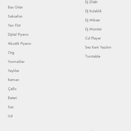
Dj Efekt
Bas Gitar
DJ Kulaklık
Saksafon
Dj Mikser
Yan Flüt
Dj Monitör
Dijital Piyano
Cd Player
Akustik Piyano
Ses Kartı Yazılım
Org
Turntable
Vurmalılar
Yaylılar
Keman
Çello
Bateri
Saz
Ud