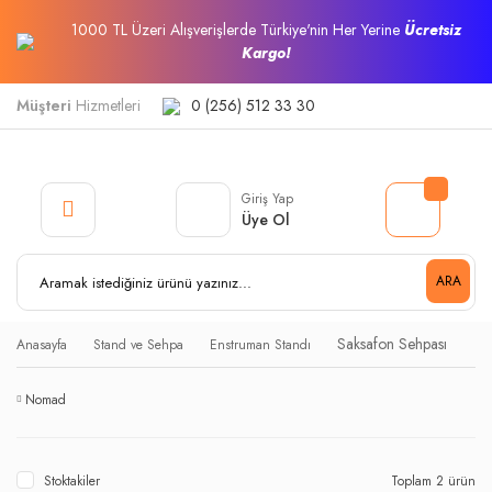
1000 TL Üzeri Alışverişlerde Türkiye'nin Her Yerine
Ücretsiz
Kargo!
Müşteri
Hizmetleri
0 (256) 512 33 30
Giriş Yap
Üye Ol
ARA
Saksafon Sehpası
Anasayfa
Stand ve Sehpa
Enstruman Standı
Nomad
Stoktakiler
Toplam 2 ürün