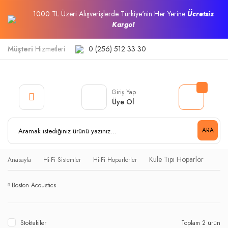
1000 TL Üzeri Alışverişlerde Türkiye'nin Her Yerine
Ücretsiz
Kargo!
Müşteri
Hizmetleri
0 (256) 512 33 30
Giriş Yap
Üye Ol
ARA
Kule Tipi Hoparlör
Anasayfa
Hi-Fi Sistemler
Hi-Fi Hoparlörler
Boston Acoustics
Stoktakiler
Toplam 2 ürün