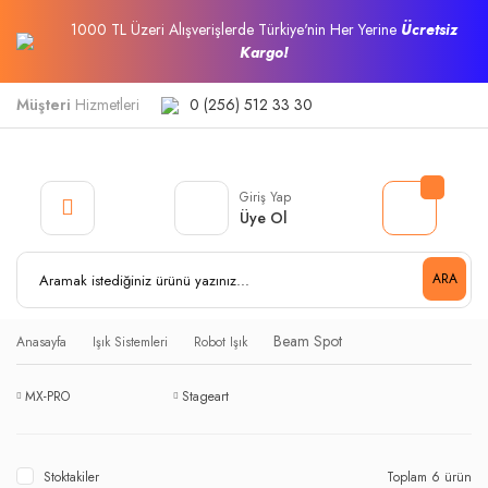
1000 TL Üzeri Alışverişlerde Türkiye'nin Her Yerine
Ücretsiz
Kargo!
Müşteri
Hizmetleri
0 (256) 512 33 30
Giriş Yap
Üye Ol
ARA
Beam Spot
Anasayfa
Işık Sistemleri
Robot Işık
MX-PRO
Stageart
Stoktakiler
Toplam 6 ürün