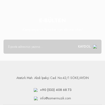
E-BÜLTEN
Kampanya ve fırsatlar için abone olun!
KAYDOL
Atatürk Mah. Abdi İpekçi Cad. No:42/1 SÖKE/AYDIN
+90 (533) 408 68 73
info@somermuzik.com