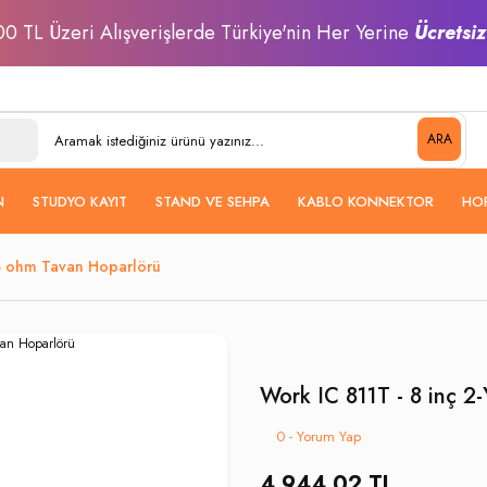
0 TL Üzeri Alışverişlerde Türkiye'nin Her Yerine
Ücretsi
ARA
N
STUDYO KAYIT
STAND VE SEHPA
KABLO KONNEKTOR
HO
 8 ohm Tavan Hoparlörü
Work IC 811T - 8 inç 
0 - Yorum Yap
4.944,02 TL