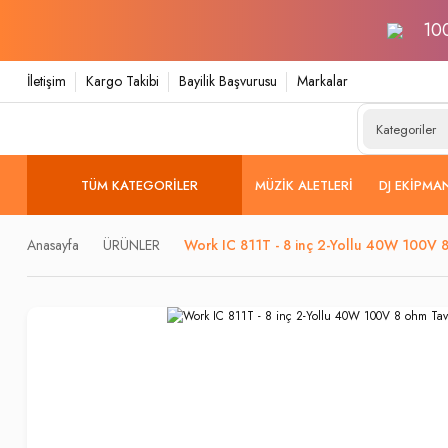
100
İletişim
Kargo Takibi
Bayilik Başvurusu
Markalar
TÜM KATEGORILER
MÜZIK ALETLERI
DJ EKIPMA
Anasayfa
ÜRÜNLER
Work IC 811T - 8 inç 2-Yollu 40W 100V