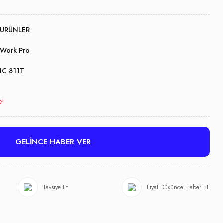
ÜRÜNLER
Work Pro
IC 811T
e!
GELİNCE HABER VER
Tavsiye Et
Fiyat Düşünce Haber Et!