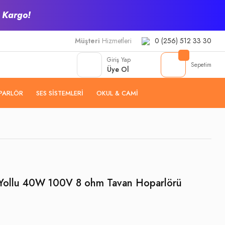
z Kargo!
Müşteri
Hizmetleri
0 (256) 512 33 30
Giriş Yap
Sepetim
Üye Ol
PARLÖR
SES SISTEMLERI
OKUL & CAMI
2-Yollu 40W 100V 8 ohm Tavan Hoparlörü