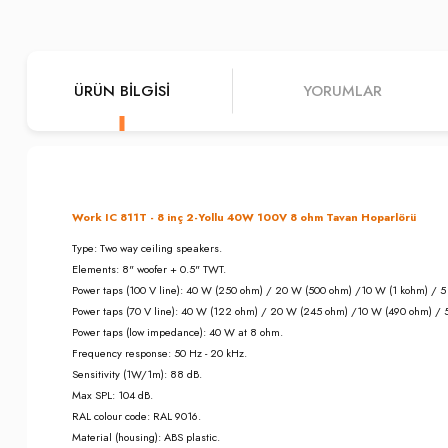
ÜRÜN BILGISI
YORUMLAR
Work IC 811T - 8 inç 2-Yollu 40W 100V 8 ohm Tavan Hoparlörü
Type: Two way ceiling speakers.
Elements: 8" woofer + 0.5" TWT.
Power taps (100 V line): 40 W (250 ohm) / 20 W (500 ohm) /10 W (1 kohm) / 5
Power taps (70 V line): 40 W (122 ohm) / 20 W (245 ohm) /10 W (490 ohm) / 
Power taps (low impedance): 40 W at 8 ohm.
Frequency response: 50 Hz - 20 kHz.
Sensitivity (1W/1m): 88 dB.
Max SPL: 104 dB.
RAL colour code: RAL 9016.
Material (housing): ABS plastic.