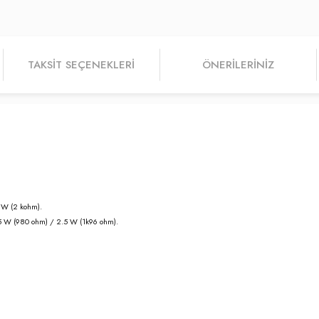
TAKSIT SEÇENEKLERI
ÖNERILERINIZ
 W (2 kohm).
5 W (980 ohm) / 2.5 W (1k96 ohm).