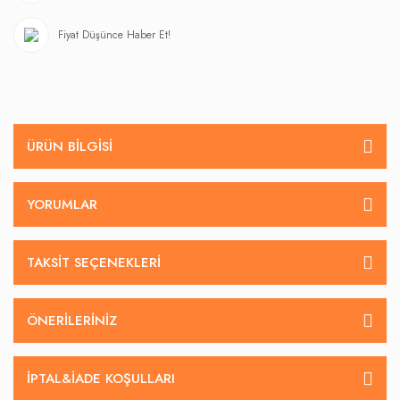
Fiyat Düşünce Haber Et!
ÜRÜN BILGISI
YORUMLAR
TAKSIT SEÇENEKLERI
ÖNERILERINIZ
İPTAL&IADE KOŞULLARI