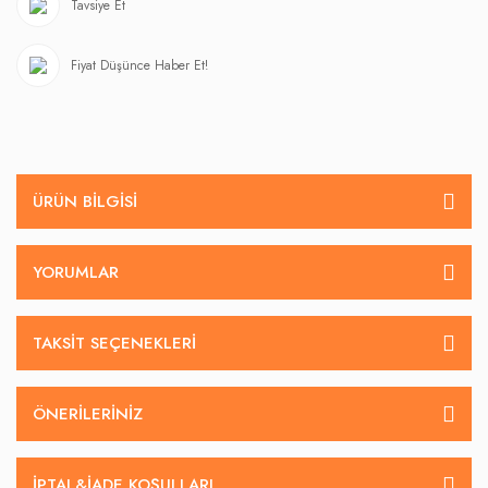
Tavsiye Et
Fiyat Düşünce Haber Et!
ÜRÜN BILGISI
YORUMLAR
TAKSIT SEÇENEKLERI
ÖNERILERINIZ
İPTAL&IADE KOŞULLARI