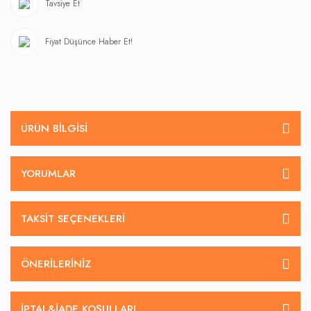
Tavsiye Et
Fiyat Düşünce Haber Et!
ÜRÜN BILGISI
YORUMLAR
TAKSIT SEÇENEKLERI
ÖNERILERINIZ
İPTAL&IADE KOŞULLARI