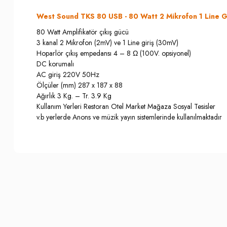
West Sound TKS 80 USB - 80 Watt 2 Mikrofon 1 Line Giri
80 Watt Amplifikatör çıkış gücü
3 kanal 2 Mikrofon (2mV) ve 1 Line giriş (30mV)
Hoparlör çıkış empedansı 4 – 8 Ω (100V. opsiyonel)
DC korumalı
AC giriş 220V 50Hz
Ölçüler (mm) 287 x 187 x 88
Ağırlık 3 Kg. – Tr. 3.9 Kg
Kullanım Yerleri Restoran Otel Market Mağaza Sosyal Tesisler
v.b yerlerde Anons ve müzik yayın sistemlerinde kullanılmaktadır
Bu ürünün fiyat bilgisi, resim, ürün açıklamalarında ve diğer konula
İade İptal Prosedürü
Görüş ve önerileriniz için teşekkür ederiz.
Musterilerimiz, sözleşme konusu ürünün kendisine veya gösterdiği 
Cayma hakkının kullanılması için bu süre içinde Somer Muzik'e bil
Ürün resmi kalitesiz, bozuk veya görüntülenemiyor.
3. kişiye veya Müşterimize teslim edilen ürünün Somer Muzik'e gönd
Ürün açıklamasında eksik bilgiler bulunuyor.
bedeli Müşterimize iade edilir.
Ürün bilgilerinde hatalar bulunuyor.