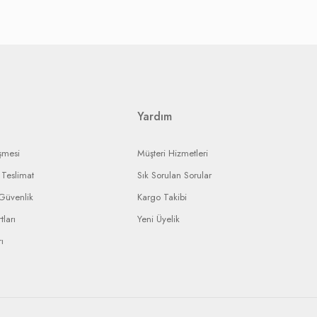
ak, onarım ise yine yetkili servisin onarım süresine bağlı olarak
landırmaya çalışacaktır.
ı ürününüzün durumunu takip edebileceksiniz.
Yardım
şmesi
Müşteri Hizmetleri
Teslimat
Sık Sorulan Sorular
 Güvenlik
Kargo Takibi
tları
Yeni Üyelik
ı