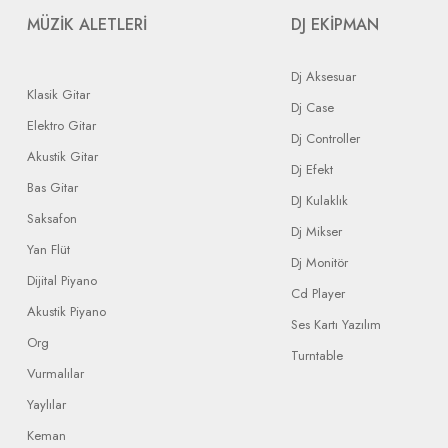
MÜZİK ALETLERİ
DJ EKİPMAN
Dj Aksesuar
Klasik Gitar
Dj Case
Elektro Gitar
Dj Controller
Akustik Gitar
Dj Efekt
Bas Gitar
DJ Kulaklık
Saksafon
Dj Mikser
Yan Flüt
Dj Monitör
Dijital Piyano
Cd Player
Akustik Piyano
Ses Kartı Yazılım
Org
Turntable
Vurmalılar
Yaylılar
Keman