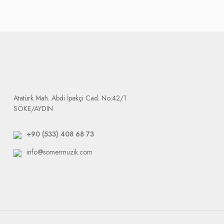
Bu kategoriye giren ürünlerin kargo ücretleri Firmamız tarafından 
Tarafımıza ulaşan ürünler işlemin süresi, değişim ise tedarikçi fima
değişmektedir. Firmamız sizi mağdur etmemek için tedarikçiler ve y
Ürün elimize ulaştığında size e-mail olarak arızalı ürününüzü tak
Dikkat etmeniz gerek durum: tarafımıza yapılacak bütün gönderile
Atatürk Mah. Abdi İpekçi Cad. No:42/1
SÖKE/AYDIN
+90 (533) 408 68 73
info@somermuzik.com