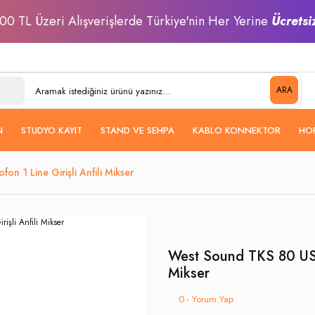
00 TL Üzeri Alışverişlerde Türkiye'nin Her Yerine
Ücretsi
ARA
N
STUDYO KAYIT
STAND VE SEHPA
KABLO KONNEKTOR
HO
n 1 Line Girişli Anfili Mikser
West Sound TKS 80 USB 
Mikser
0 - Yorum Yap