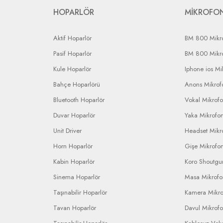
HOPARLÖR
MİKROFO
Aktif Hoparlör
BM 800 Mikr
Pasif Hoparlör
BM 800 Mikr
Kule Hoparlör
Iphone ios Mi
Bahçe Hoparlörü
Anons Mikrofo
Bluetooth Hoparlör
Vokal Mikrof
Duvar Hoparlör
Yaka Mikrofo
Unit Driver
Headset Mikr
Horn Hoparlör
Gişe Mikrofo
Kabin Hoparlör
Koro Shoutgu
Sinema Hoparlör
Masa Mikrof
Taşınabilir Hoparlör
Kamera Mikr
Tavan Hoparlör
Davul Mikrof