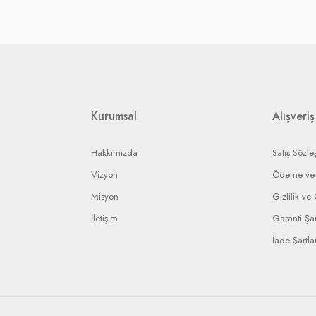
karşılanır.
nın stoklarına bağlı olarak, iade ise yetkili servisin vereceği rapora bağlı olar
etkili servislere gerekli yaptırımı uygulayarak en kısa sürede işleminizi sonuç
ip edebilmeniz için bir bildirim numarası gönderilecek ve bu numara ile arızal
rin anlaşmalı olduğumuz kargo firmaları ile yapılması gerekir.
Kurumsal
Alışveriş
Hakkımızda
Satış Sözle
Vizyon
Ödeme ve 
Misyon
Gizlilik ve
İletişim
Garanti Şar
İade Şartlar