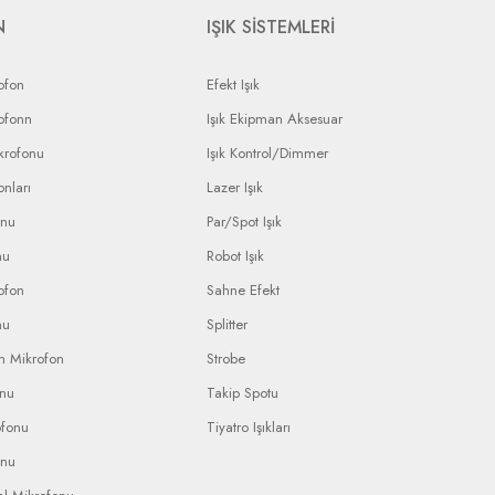
N
IŞIK SİSTEMLERİ
ofon
Efekt Işık
ofonn
Işık Ekipman Aksesuar
krofonu
Işık Kontrol/Dimmer
nları
Lazer Işık
onu
Par/Spot Işık
nu
Robot Işık
ofon
Sahne Efekt
nu
Splitter
n Mikrofon
Strobe
onu
Takip Spotu
ofonu
Tiyatro Işıkları
onu