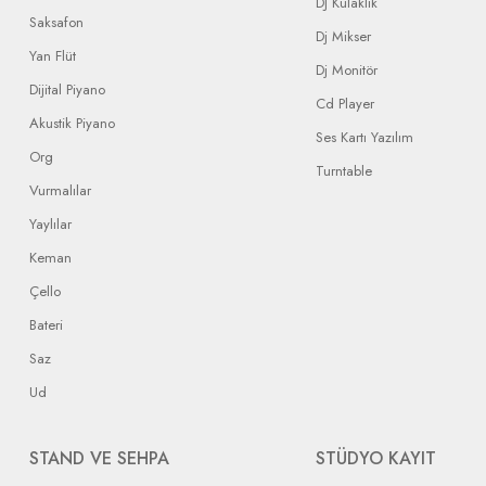
DJ Kulaklık
Saksafon
Dj Mikser
Yan Flüt
Dj Monitör
Dijital Piyano
Cd Player
Akustik Piyano
Ses Kartı Yazılım
Org
Turntable
Vurmalılar
Yaylılar
Keman
Çello
Bateri
Saz
Ud
STAND VE SEHPA
STÜDYO KAYIT