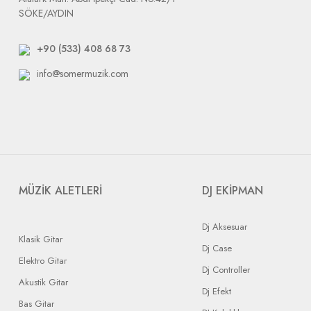
SÖKE/AYDIN
+90 (533) 408 68 73
info@somermuzik.com
MÜZİK ALETLERİ
DJ EKİPMAN
Dj Aksesuar
Klasik Gitar
Dj Case
Elektro Gitar
Dj Controller
Akustik Gitar
Dj Efekt
Bas Gitar