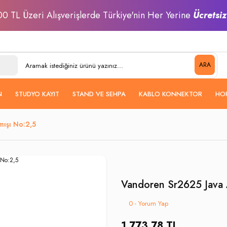
0 TL Üzeri Alışverişlerde Türkiye'nin Her Yerine
Ücretsi
ARA
N
STUDYO KAYIT
STAND VE SEHPA
KABLO KONNEKTOR
HO
mışı No:2,5
Vandoren Sr2625 Java 
0 - Yorum Yap
1.773,78 TL