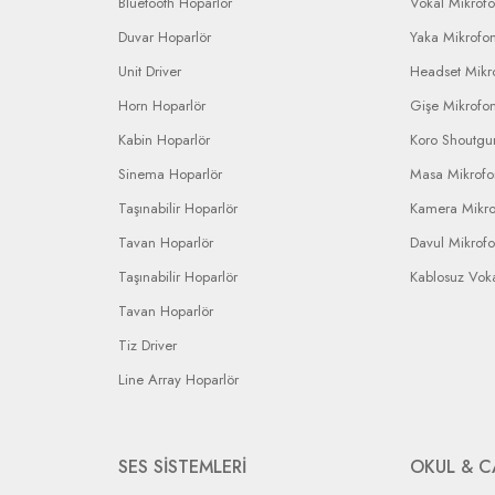
Bluetooth Hoparlör
Vokal Mikrof
Duvar Hoparlör
Yaka Mikrofo
Unit Driver
Headset Mikr
Horn Hoparlör
Gişe Mikrofo
Kabin Hoparlör
Koro Shoutgu
Sinema Hoparlör
Masa Mikrof
Taşınabilir Hoparlör
Kamera Mikr
Tavan Hoparlör
Davul Mikrof
Taşınabilir Hoparlör
Kablosuz Vok
Tavan Hoparlör
Tiz Driver
Line Array Hoparlör
SES SİSTEMLERİ
OKUL & C