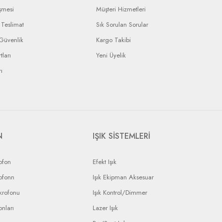
şmesi
Müşteri Hizmetleri
Teslimat
Sık Sorulan Sorular
 Güvenlik
Kargo Takibi
tları
Yeni Üyelik
ı
N
IŞIK SİSTEMLERİ
ofon
Efekt Işık
ofonn
Işık Ekipman Aksesuar
krofonu
Işık Kontrol/Dimmer
nları
Lazer Işık