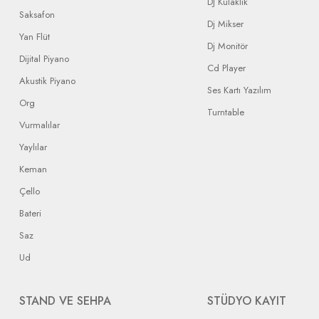
DJ Kulaklık
Saksafon
Dj Mikser
Yan Flüt
Dj Monitör
Dijital Piyano
Cd Player
Akustik Piyano
Ses Kartı Yazılım
Org
Turntable
Vurmalılar
Yaylılar
Keman
Çello
Bateri
Saz
Ud
STAND VE SEHPA
STÜDYO KAYIT