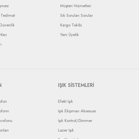
şmesi
Müşteri Hizmetleri
Teslimat
Sık Sorulan Sorular
 Güvenlik
Kargo Takibi
tları
Yeni Üyelik
ı
N
IŞIK SİSTEMLERİ
ofon
Efekt Işık
ofonn
Işık Ekipman Aksesuar
krofonu
Işık Kontrol/Dimmer
nları
Lazer Işık