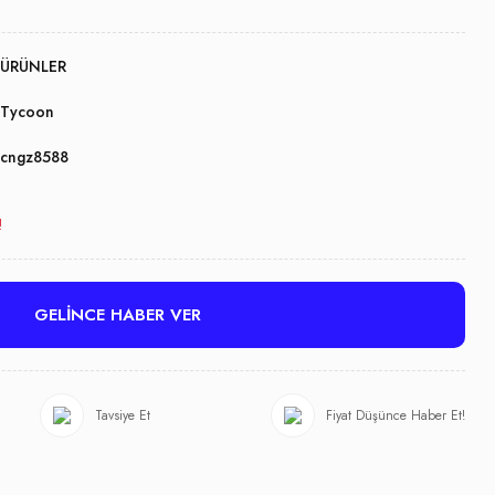
ÜRÜNLER
Tycoon
cngz8588
!
GELİNCE HABER VER
Tavsiye Et
Fiyat Düşünce Haber Et!