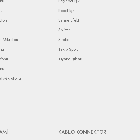
onu
Par/Spot Işık
nu
Robot Işık
ofon
Sahne Efekt
nu
Splitter
n Mikrofon
Strobe
onu
Takip Spotu
ofonu
Tiyatro Işıkları
onu
al Mikrofonu
AMİ
KABLO KONNEKTOR