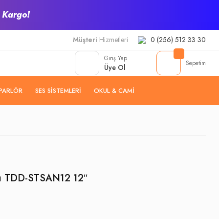
z Kargo!
Müşteri
Hizmetleri
0 (256) 512 33 30
Giriş Yap
Sepetim
Üye Ol
PARLÖR
SES SISTEMLERI
OKUL & CAMI
ı TDD-STSAN12 12′′