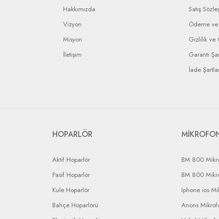
Hakkımızda
Satış Sözle
Vizyon
Ödeme ve 
Misyon
Gizlilik ve
İletişim
Garanti Şar
İade Şartlar
HOPARLÖR
MİKROFO
Aktif Hoparlör
BM 800 Mikr
Pasif Hoparlör
BM 800 Mikr
Kule Hoparlör
Iphone ios Mi
Bahçe Hoparlörü
Anons Mikrofo