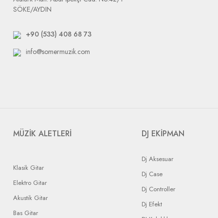
SÖKE/AYDIN
+90 (533) 408 68 73
info@somermuzik.com
MÜZİK ALETLERİ
DJ EKİPMAN
Dj Aksesuar
Klasik Gitar
Dj Case
Elektro Gitar
Dj Controller
Akustik Gitar
Dj Efekt
Bas Gitar