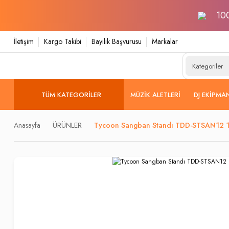
100
İletişim
Kargo Takibi
Bayilik Başvurusu
Markalar
TÜM KATEGORILER
MÜZIK ALETLERI
DJ EKIPMA
Anasayfa
ÜRÜNLER
Tycoon Sangban Standı TDD-STSAN12 1