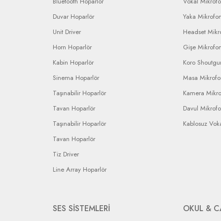
Bluetooth Hoparlör
Vokal Mikrof
Duvar Hoparlör
Yaka Mikrofo
Unit Driver
Headset Mikr
Horn Hoparlör
Gişe Mikrofo
Kabin Hoparlör
Koro Shoutgu
Sinema Hoparlör
Masa Mikrof
Taşınabilir Hoparlör
Kamera Mikr
Tavan Hoparlör
Davul Mikrof
Taşınabilir Hoparlör
Kablosuz Vok
Tavan Hoparlör
Tiz Driver
Line Array Hoparlör
SES SİSTEMLERİ
OKUL & C