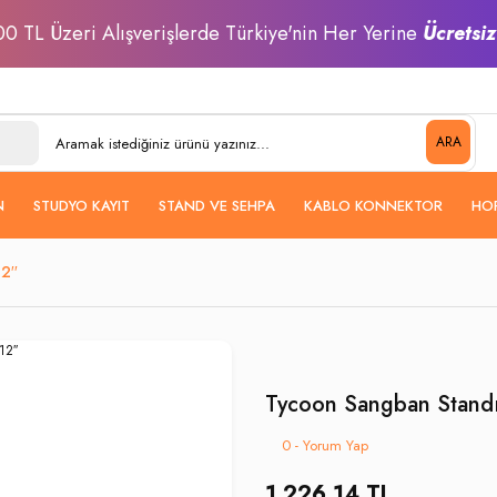
0 TL Üzeri Alışverişlerde Türkiye'nin Her Yerine
Ücretsi
ARA
N
STUDYO KAYIT
STAND VE SEHPA
KABLO KONNEKTOR
HO
2′′
Tycoon Sangban Stand
0 - Yorum Yap
1.226,14 TL