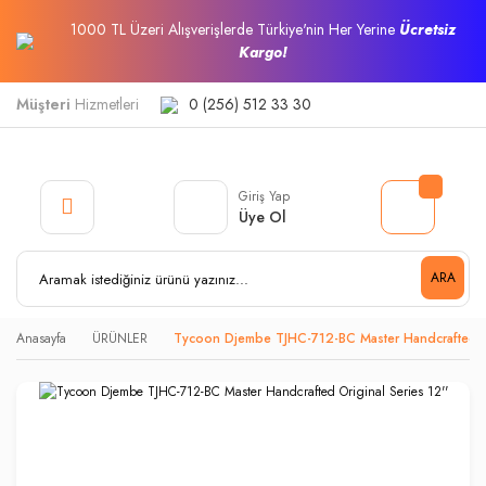
1000 TL Üzeri Alışverişlerde Türkiye'nin Her Yerine
Ücretsiz
Kargo!
Müşteri
Hizmetleri
0 (256) 512 33 30
Giriş Yap
Üye Ol
ARA
Anasayfa
ÜRÜNLER
Tycoon Djembe TJHC-712-BC Master Handcrafted Or