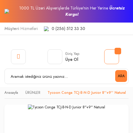
1000 TL Üzeri Alışverişlerde Türkiye'nin Her Yerine
Ücretsiz
Kargo!
Müşteri
Hizmetleri
0 (256) 512 33 30
Giriş Yap
Üye Ol
ARA
Anasayfa
ÜRÜNLER
Tycoon Conga TCJ-B-N-D Junior 8''+9'' Natural