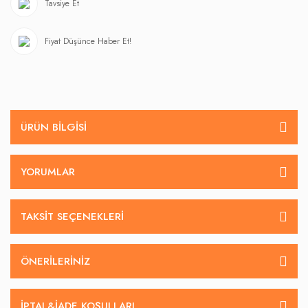
Tavsiye Et
Fiyat Düşünce Haber Et!
ÜRÜN BILGISI
YORUMLAR
TAKSIT SEÇENEKLERI
ÖNERILERINIZ
İPTAL&IADE KOŞULLARI