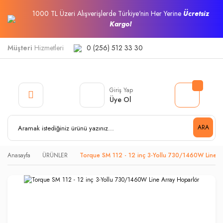
1000 TL Üzeri Alışverişlerde Türkiye'nin Her Yerine
Ücretsiz
Kargo!
Müşteri
Hizmetleri
0 (256) 512 33 30
Giriş Yap
Üye Ol
ARA
Anasayfa
ÜRÜNLER
Torque SM 112 - 12 inç 3-Yollu 730/1460W Line A