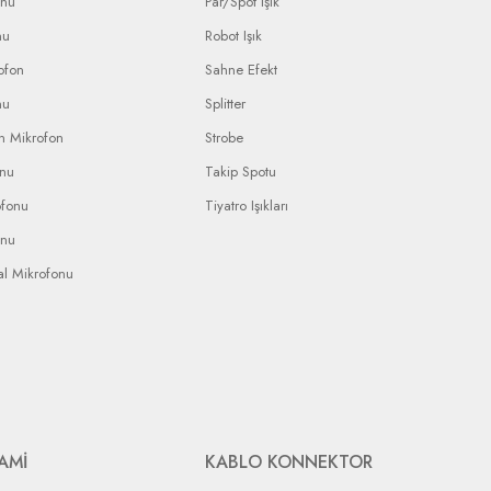
onu
Par/Spot Işık
nu
Robot Işık
ofon
Sahne Efekt
nu
Splitter
n Mikrofon
Strobe
onu
Takip Spotu
ofonu
Tiyatro Işıkları
onu
al Mikrofonu
AMİ
KABLO KONNEKTOR