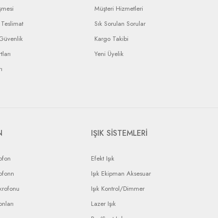
şmesi
Müşteri Hizmetleri
Teslimat
Sık Sorulan Sorular
 Güvenlik
Kargo Takibi
tları
Yeni Üyelik
ı
N
IŞIK SİSTEMLERİ
ofon
Efekt Işık
ofonn
Işık Ekipman Aksesuar
krofonu
Işık Kontrol/Dimmer
nları
Lazer Işık