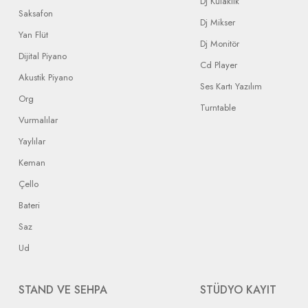
DJ Kulaklık
Saksafon
Dj Mikser
Yan Flüt
Dj Monitör
Dijital Piyano
Cd Player
Akustik Piyano
Ses Kartı Yazılım
Org
Turntable
Vurmalılar
Yaylılar
Keman
Çello
Bateri
Saz
Ud
STAND VE SEHPA
STÜDYO KAYIT