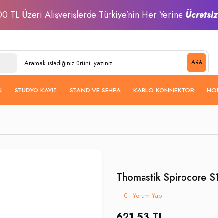
0 TL Üzeri Alışverişlerde Türkiye'nin Her Yerine
Ücretsi
ARA
N
STUDYO KAYIT
STAND VE SEHPA
KABLO KONNEKTOR
HO
Thomastik Spirocore S1
0 - Yorum Yap
621,53 TL