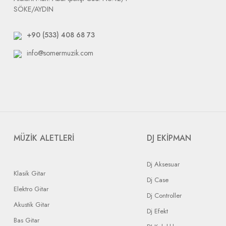
SÖKE/AYDIN
+90 (533) 408 68 73
info@somermuzik.com
MÜZİK ALETLERİ
DJ EKİPMAN
Dj Aksesuar
Klasik Gitar
Dj Case
Elektro Gitar
Dj Controller
Akustik Gitar
Dj Efekt
Bas Gitar