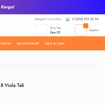
z Kargo!
Müşteri
Hizmetleri
0 (256) 512 33 30
Giriş Yap
Sepetim
Üye Ol
PARLÖR
SES SISTEMLERI
OKUL & CAMI
8 Viola Teli