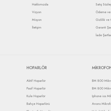
Hakkımızda
Satış Sözle
Vizyon
Ödeme ve 
Misyon
Gizlilik ve
İletişim
Garanti Şar
İade Şartlar
HOPARLÖR
MİKROFO
Aktif Hoparlör
BM 800 Mikr
Pasif Hoparlör
BM 800 Mikr
Kule Hoparlör
Iphone ios Mi
Bahçe Hoparlörü
Anons Mikrofo