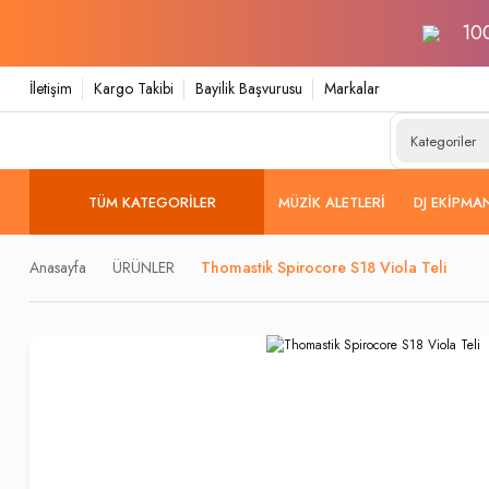
100
İletişim
Kargo Takibi
Bayilik Başvurusu
Markalar
TÜM KATEGORILER
MÜZIK ALETLERI
DJ EKIPMA
Anasayfa
ÜRÜNLER
Thomastik Spirocore S18 Viola Teli