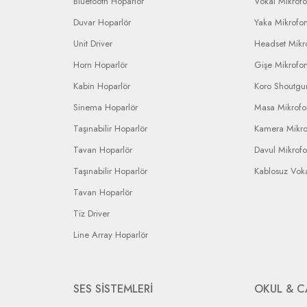
Bluetooth Hoparlör
Vokal Mikrof
Duvar Hoparlör
Yaka Mikrofo
Unit Driver
Headset Mikr
Horn Hoparlör
Gişe Mikrofo
Kabin Hoparlör
Koro Shoutgu
Sinema Hoparlör
Masa Mikrof
Taşınabilir Hoparlör
Kamera Mikr
Tavan Hoparlör
Davul Mikrof
Taşınabilir Hoparlör
Kablosuz Vok
Tavan Hoparlör
Tiz Driver
Line Array Hoparlör
SES SİSTEMLERİ
OKUL & C