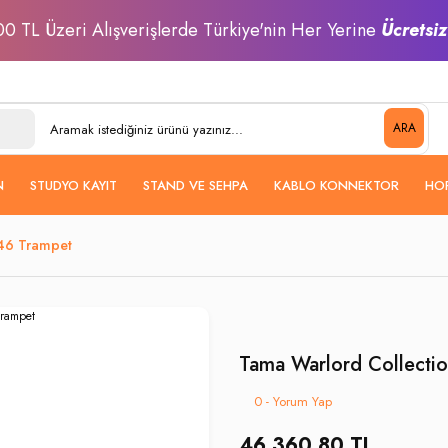
0 TL Üzeri Alışverişlerde Türkiye'nin Her Yerine
Ücretsi
ARA
N
STUDYO KAYIT
STAND VE SEHPA
KABLO KONNEKTOR
HO
146 Trampet
Tama Warlord Collecti
0 - Yorum Yap
46.360,80 TL