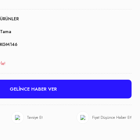
ÜRÜNLER
Tama
KGM146
rle!
GELİNCE HABER VER
Tavsiye Et
Fiyat Düşünce Haber Et!