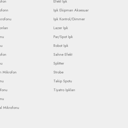
ofon
Efekt Işık
ofonn
Işık Ekipman Aksesuar
krofonu
Işık Kontrol/Dimmer
nları
Lazer Işık
onu
Par/Spot Işık
nu
Robot Işık
ofon
Sahne Efekt
nu
Splitter
n Mikrofon
Strobe
onu
Takip Spotu
ofonu
Tiyatro Işıkları
onu
al Mikrofonu