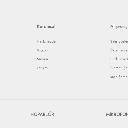
etkili servislere gerekli yaptırımı uygulayarak en kısa sürede işleminizi sonuç
ip edebilmeniz için bir bildirim numarası gönderilecek ve bu numara ile arızal
rin anlaşmalı olduğumuz kargo firmaları ile yapılması gerekir.
Kurumsal
Alışveriş
Hakkımızda
Satış Sözle
Vizyon
Ödeme ve 
Misyon
Gizlilik ve
İletişim
Garanti Şar
İade Şartlar
HOPARLÖR
MİKROFO