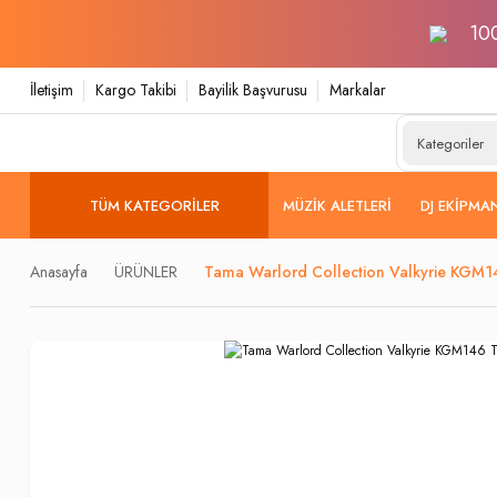
100
İletişim
Kargo Takibi
Bayilik Başvurusu
Markalar
TÜM KATEGORILER
MÜZIK ALETLERI
DJ EKIPMA
Anasayfa
ÜRÜNLER
Tama Warlord Collection Valkyrie KGM