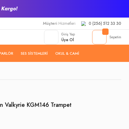
z Kargo!
Müşteri
Hizmetleri
0 (256) 512 33 30
Giriş Yap
Sepetim
Üye Ol
PARLÖR
SES SISTEMLERI
OKUL & CAMI
on Valkyrie KGM146 Trampet