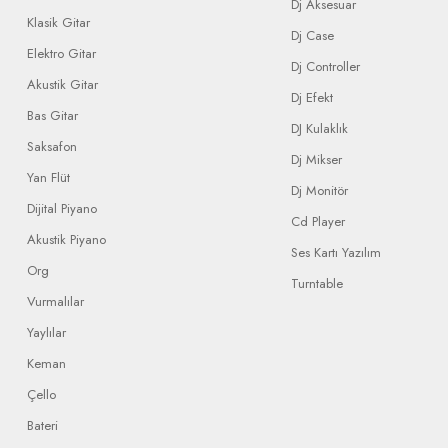
Dj Aksesuar
Klasik Gitar
Dj Case
Elektro Gitar
Dj Controller
Akustik Gitar
Dj Efekt
Bas Gitar
DJ Kulaklık
Saksafon
Dj Mikser
Yan Flüt
Dj Monitör
Dijital Piyano
Cd Player
Akustik Piyano
Ses Kartı Yazılım
Org
Turntable
Vurmalılar
Yaylılar
Keman
Çello
Bateri