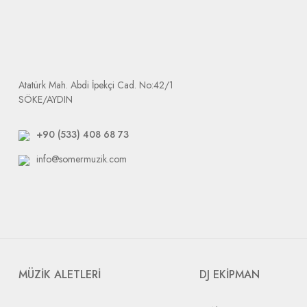
değişmektedir. Firmamız sizi mağdur etmemek için tedarikçiler ve y
Ürün elimize ulaştığında size e-mail olarak arızalı ürününüzü tak
Dikkat etmeniz gerek durum: tarafımıza yapılacak bütün gönderile
Atatürk Mah. Abdi İpekçi Cad. No:42/1
SÖKE/AYDIN
+90 (533) 408 68 73
info@somermuzik.com
MÜZİK ALETLERİ
DJ EKİPMAN