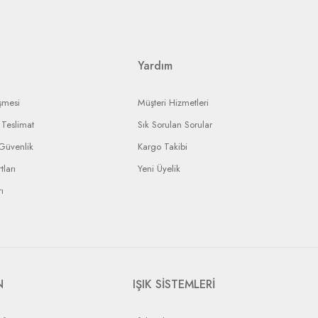
landırmaya çalışacaktır.
ı ürününüzün durumunu takip edebileceksiniz.
Yardım
şmesi
Müşteri Hizmetleri
Teslimat
Sık Sorulan Sorular
 Güvenlik
Kargo Takibi
tları
Yeni Üyelik
ı
N
IŞIK SİSTEMLERİ