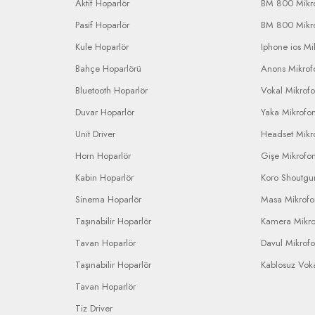
Aktif Hoparlör
BM 800 Mikr
Pasif Hoparlör
BM 800 Mikr
Kule Hoparlör
Iphone ios Mi
Bahçe Hoparlörü
Anons Mikrofo
Bluetooth Hoparlör
Vokal Mikrof
Duvar Hoparlör
Yaka Mikrofo
Unit Driver
Headset Mikr
Horn Hoparlör
Gişe Mikrofo
Kabin Hoparlör
Koro Shoutgu
Sinema Hoparlör
Masa Mikrof
Taşınabilir Hoparlör
Kamera Mikr
Tavan Hoparlör
Davul Mikrof
Taşınabilir Hoparlör
Kablosuz Vok
Tavan Hoparlör
Tiz Driver