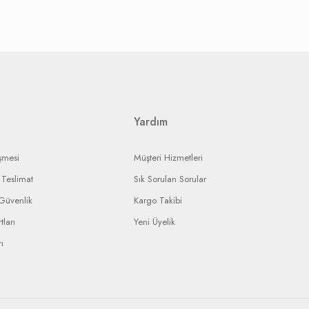
ak, onarım ise yine yetkili servisin onarım süresine bağlı olarak
landırmaya çalışacaktır.
ı ürününüzün durumunu takip edebileceksiniz.
Yardım
şmesi
Müşteri Hizmetleri
Teslimat
Sık Sorulan Sorular
 Güvenlik
Kargo Takibi
tları
Yeni Üyelik
ı