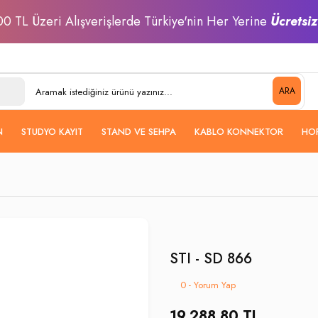
0 TL Üzeri Alışverişlerde Türkiye'nin Her Yerine
Ücretsi
ARA
N
STUDYO KAYIT
STAND VE SEHPA
KABLO KONNEKTOR
HO
STI - SD 866
0 - Yorum Yap
19.288,80 TL