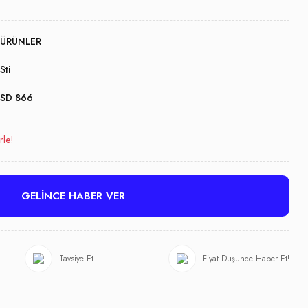
ÜRÜNLER
Sti
SD 866
rle!
GELİNCE HABER VER
Tavsiye Et
Fiyat Düşünce Haber Et!