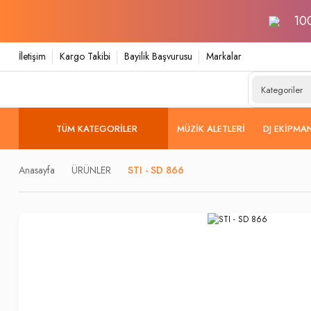
100
İletişim
Kargo Takibi
Bayilik Başvurusu
Markalar
TÜM KATEGORILER
MÜZIK ALETLERI
DJ EKIPMA
Anasayfa
ÜRÜNLER
STI - SD 866