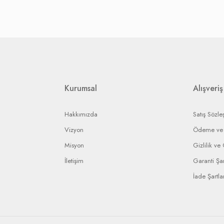
karşılanır.
nın stoklarına bağlı olarak, iade ise yetkili servisin vereceği rapora bağlı olar
etkili servislere gerekli yaptırımı uygulayarak en kısa sürede işleminizi sonuç
ip edebilmeniz için bir bildirim numarası gönderilecek ve bu numara ile arızal
rin anlaşmalı olduğumuz kargo firmaları ile yapılması gerekir.
Kurumsal
Alışveriş
Hakkımızda
Satış Sözle
Vizyon
Ödeme ve 
Misyon
Gizlilik ve
İletişim
Garanti Şar
İade Şartlar