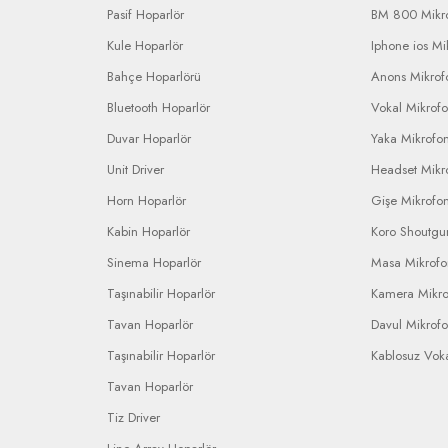
Pasif Hoparlör
BM 800 Mikr
Kule Hoparlör
Iphone ios Mi
Bahçe Hoparlörü
Anons Mikrofo
Bluetooth Hoparlör
Vokal Mikrof
Duvar Hoparlör
Yaka Mikrofo
Unit Driver
Headset Mikr
Horn Hoparlör
Gişe Mikrofo
Kabin Hoparlör
Koro Shoutgu
Sinema Hoparlör
Masa Mikrof
Taşınabilir Hoparlör
Kamera Mikr
Tavan Hoparlör
Davul Mikrof
Taşınabilir Hoparlör
Kablosuz Vok
Tavan Hoparlör
Tiz Driver