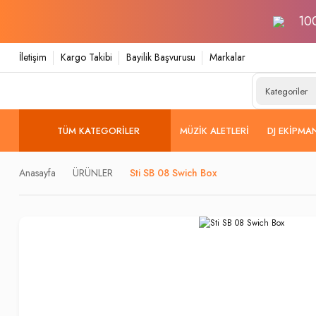
100
İletişim
Kargo Takibi
Bayilik Başvurusu
Markalar
TÜM KATEGORILER
MÜZIK ALETLERI
DJ EKIPMA
Anasayfa
ÜRÜNLER
Sti SB 08 Swich Box