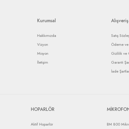
ip edebilmeniz için bir bildirim numarası gönderilecek ve bu numara ile arızal
rin anlaşmalı olduğumuz kargo firmaları ile yapılması gerekir.
Kurumsal
Alışveriş
Hakkımızda
Satış Sözle
Vizyon
Ödeme ve 
Misyon
Gizlilik ve
İletişim
Garanti Şar
İade Şartlar
HOPARLÖR
MİKROFO
Aktif Hoparlör
BM 800 Mikr