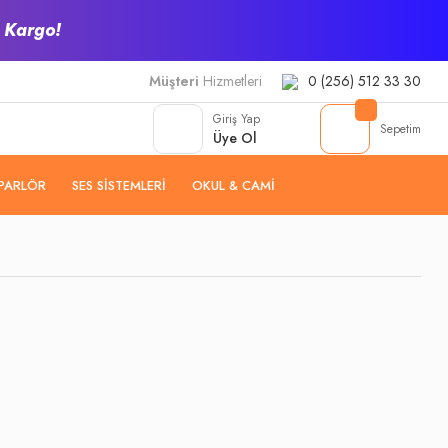
z Kargo!
Müşteri
Hizmetleri
0 (256) 512 33 30
Giriş Yap
Sepetim
Üye Ol
PARLÖR
SES SISTEMLERI
OKUL & CAMI