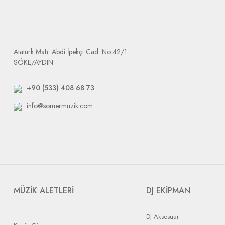
Ürün elimize ulaştığında size e-mail olarak arızalı ürününüzü tak
Dikkat etmeniz gerek durum: tarafımıza yapılacak bütün gönderile
Atatürk Mah. Abdi İpekçi Cad. No:42/1
SÖKE/AYDIN
+90 (533) 408 68 73
info@somermuzik.com
MÜZİK ALETLERİ
DJ EKİPMAN
Dj Aksesuar