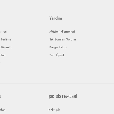
ı ürününüzün durumunu takip edebileceksiniz.
Yardım
şmesi
Müşteri Hizmetleri
Teslimat
Sık Sorulan Sorular
 Güvenlik
Kargo Takibi
tları
Yeni Üyelik
ı
N
IŞIK SİSTEMLERİ
ofon
Efekt Işık