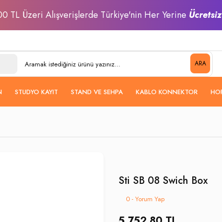
0 TL Üzeri Alışverişlerde Türkiye'nin Her Yerine
Ücretsi
ARA
N
STUDYO KAYIT
STAND VE SEHPA
KABLO KONNEKTOR
HO
Sti SB 08 Swich Box
0 - Yorum Yap
5.752,80 TL