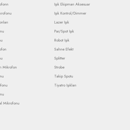
ofonn
Işık Ekipman Aksesuar
krofonu
Işık Kontrol/Dimmer
nları
Lazer Işık
onu
Par/Spot Işık
nu
Robot Işık
ofon
Sahne Efekt
nu
Splitter
n Mikrofon
Strobe
onu
Takip Spotu
ofonu
Tiyatro Işıkları
onu
al Mikrofonu