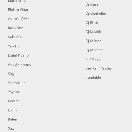
Klasik Gitar
Dj Case
Elektro Gitar
Dj Controller
Akustik Gitar
Dj Efekt
Bas Gitar
DJ Kulaklık
Saksafon
Dj Mikser
Yan Flüt
Dj Monitör
Dijital Piyano
Cd Player
Akustik Piyano
Ses Kartı Yazılım
Org
Turntable
Vurmalılar
Yaylılar
Keman
Çello
Bateri
Saz