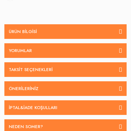
ÜRÜN BILGISI
YORUMLAR
TAKSIT SEÇENEKLERI
ÖNERILERINIZ
İPTAL&IADE KOŞULLARI
NEDEN SOMER?