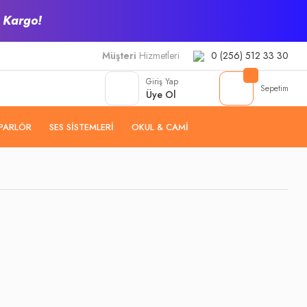
z Kargo!
Müşteri
Hizmetleri
0 (256) 512 33 30
Giriş Yap
Sepetim
Üye Ol
PARLÖR
SES SISTEMLERI
OKUL & CAMI