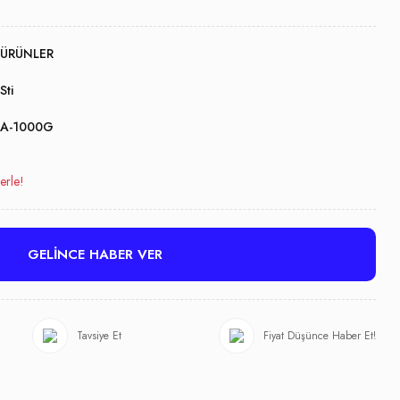
ÜRÜNLER
Sti
A-1000G
erle!
GELİNCE HABER VER
Tavsiye Et
Fiyat Düşünce Haber Et!