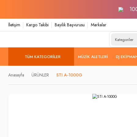
100
İletişim
Kargo Takibi
Bayilik Başvurusu
Markalar
TÜM KATEGORILER
MÜZIK ALETLERI
DJ EKIPMA
Anasayfa
ÜRÜNLER
STI A-1000G