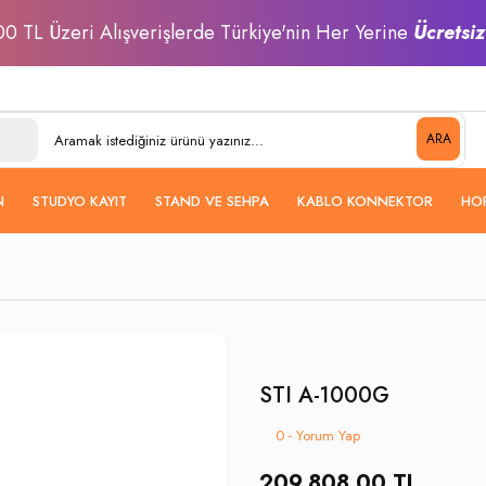
0 TL Üzeri Alışverişlerde Türkiye'nin Her Yerine
Ücretsi
ARA
N
STUDYO KAYIT
STAND VE SEHPA
KABLO KONNEKTOR
HO
STI A-1000G
0 - Yorum Yap
209.808,00 TL