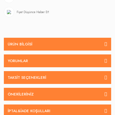
Fiyat Düşünce Haber Et!
ÜRÜN BILGISI
YORUMLAR
TAKSIT SEÇENEKLERI
ÖNERILERINIZ
İPTAL&IADE KOŞULLARI