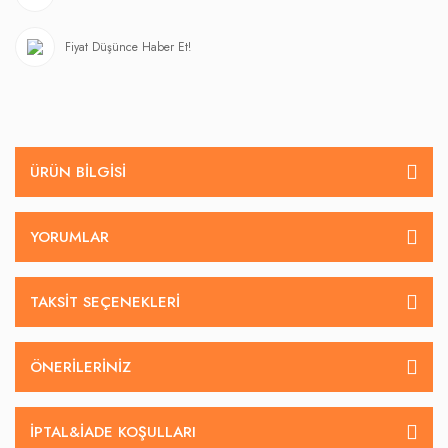
Fiyat Düşünce Haber Et!
ÜRÜN BILGISI
YORUMLAR
TAKSIT SEÇENEKLERI
ÖNERILERINIZ
İPTAL&IADE KOŞULLARI