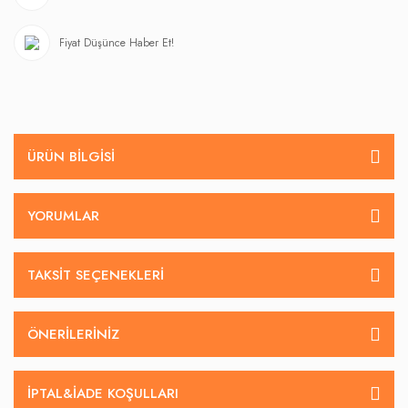
Fiyat Düşünce Haber Et!
ÜRÜN BILGISI
YORUMLAR
TAKSIT SEÇENEKLERI
ÖNERILERINIZ
İPTAL&IADE KOŞULLARI