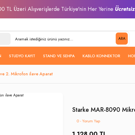
0 TL Üzeri Alışverişlerde Türkiye'nin Her Yerine
Ücretsi
ARA
N
STUDYO KAYIT
STAND VE SEHPA
KABLO KONNEKTOR
HO
e 2. Mikrofon ilave Aparat
Starke MAR-8090 Mikrof
0 - Yorum Yap
1.128,00 TL