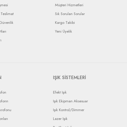
şmesi
Müşteri Hizmetleri
Teslimat
Sık Sorulan Sorular
 Güvenlik
Kargo Takibi
tları
Yeni Üyelik
ı
N
IŞIK SİSTEMLERİ
ofon
Efekt Işık
ofonn
Işık Ekipman Aksesuar
krofonu
Işık Kontrol/Dimmer
nları
Lazer Işık