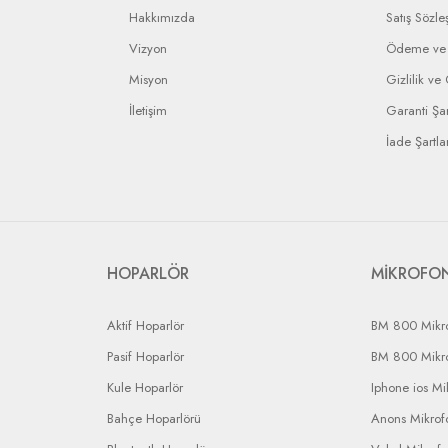
Hakkımızda
Satış Sözle
Vizyon
Ödeme ve 
Misyon
Gizlilik ve
İletişim
Garanti Şar
İade Şartlar
HOPARLÖR
MİKROFO
Aktif Hoparlör
BM 800 Mikr
Pasif Hoparlör
BM 800 Mikr
Kule Hoparlör
Iphone ios Mi
Bahçe Hoparlörü
Anons Mikrofo