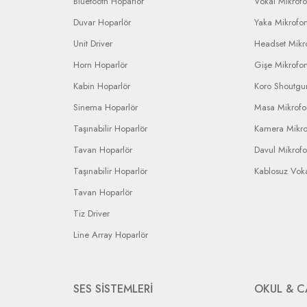
Bluetooth Hoparlör
Vokal Mikrof
Duvar Hoparlör
Yaka Mikrofo
Unit Driver
Headset Mikr
Horn Hoparlör
Gişe Mikrofo
Kabin Hoparlör
Koro Shoutgu
Sinema Hoparlör
Masa Mikrof
Taşınabilir Hoparlör
Kamera Mikr
Tavan Hoparlör
Davul Mikrof
Taşınabilir Hoparlör
Kablosuz Vok
Tavan Hoparlör
Tiz Driver
Line Array Hoparlör
SES SİSTEMLERİ
OKUL & C