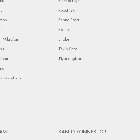
onu
Par/Spot Işık
nu
Robot Işık
ofon
Sahne Efekt
nu
Splitter
n Mikrofon
Strobe
onu
Takip Spotu
ofonu
Tiyatro Işıkları
onu
al Mikrofonu
AMİ
KABLO KONNEKTOR