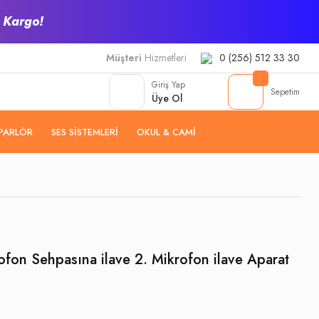
z Kargo!
Müşteri
Hizmetleri
0 (256) 512 33 30
Giriş Yap
Sepetim
Üye Ol
PARLÖR
SES SISTEMLERI
OKUL & CAMI
on Sehpasına ilave 2. Mikrofon ilave Aparat