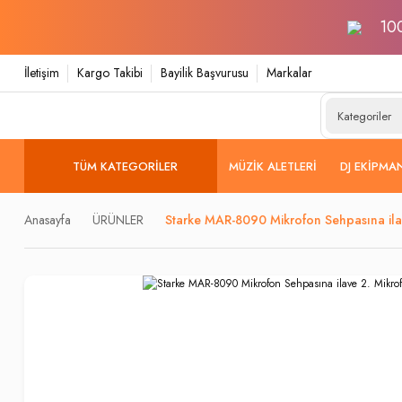
100
İletişim
Kargo Takibi
Bayilik Başvurusu
Markalar
TÜM KATEGORILER
MÜZIK ALETLERI
DJ EKIPMA
Anasayfa
ÜRÜNLER
Starke MAR-8090 Mikrofon Sehpasına ilav