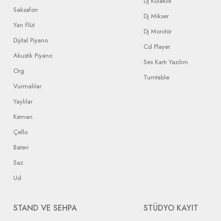
DJ Kulaklık
Saksafon
Dj Mikser
Yan Flüt
Dj Monitör
Dijital Piyano
Cd Player
Akustik Piyano
Ses Kartı Yazılım
Org
Turntable
Vurmalılar
Yaylılar
Keman
Çello
Bateri
Saz
Ud
STAND VE SEHPA
STÜDYO KAYIT