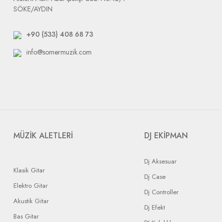
SÖKE/AYDIN
+90 (533) 408 68 73
info@somermuzik.com
MÜZİK ALETLERİ
DJ EKİPMAN
Dj Aksesuar
Klasik Gitar
Dj Case
Elektro Gitar
Dj Controller
Akustik Gitar
Dj Efekt
Bas Gitar