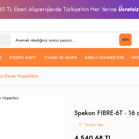
0 TL Üzeri Alışverişlerde Türkiye'nin Her Yerine
Ücretsi
ARA
N
STUDYO KAYIT
STAND VE SEHPA
KABLO KONNEKTOR
HO
lu Duvar Hoparlörü
Spekon FIBRE-6T - 16 
0 - Yorum Yap
4.540,68 TL