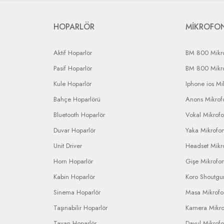
HOPARLÖR
MİKROFO
Aktif Hoparlör
BM 800 Mikr
Pasif Hoparlör
BM 800 Mikr
Kule Hoparlör
Iphone ios Mi
Bahçe Hoparlörü
Anons Mikrofo
Bluetooth Hoparlör
Vokal Mikrof
Duvar Hoparlör
Yaka Mikrofo
Unit Driver
Headset Mikr
Horn Hoparlör
Gişe Mikrofo
Kabin Hoparlör
Koro Shoutgu
Sinema Hoparlör
Masa Mikrof
Taşınabilir Hoparlör
Kamera Mikr
Tavan Hoparlör
Davul Mikrof