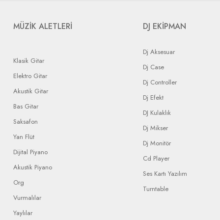
MÜZİK ALETLERİ
DJ EKİPMAN
Dj Aksesuar
Klasik Gitar
Dj Case
Elektro Gitar
Dj Controller
Akustik Gitar
Dj Efekt
Bas Gitar
DJ Kulaklık
Saksafon
Dj Mikser
Yan Flüt
Dj Monitör
Dijital Piyano
Cd Player
Akustik Piyano
Ses Kartı Yazılım
Org
Turntable
Vurmalılar
Yaylılar