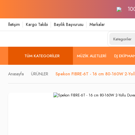
100
İletişim
Kargo Takibi
Bayilik Başvurusu
Markalar
TÜM KATEGORILER
MÜZIK ALETLERI
DJ EKIPMA
Anasayfa
ÜRÜNLER
Spekon FIBRE-6T - 16 cm 80-160W 2-Yol