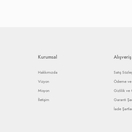
ade. Dolayısı ile mutlaka isteğinizi ifade eden bir not ile birlikte ürünü gönde
karşılanır.
nın stoklarına bağlı olarak, iade ise yetkili servisin vereceği rapora bağlı olar
etkili servislere gerekli yaptırımı uygulayarak en kısa sürede işleminizi sonuç
ip edebilmeniz için bir bildirim numarası gönderilecek ve bu numara ile arızal
rin anlaşmalı olduğumuz kargo firmaları ile yapılması gerekir.
Kurumsal
Alışveriş
Hakkımızda
Satış Sözle
Vizyon
Ödeme ve 
Misyon
Gizlilik ve
İletişim
Garanti Şar
İade Şartlar