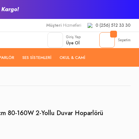
z Kargo!
Müşteri
Hizmetleri
0 (256) 512 33 30
Giriş Yap
Sepetim
Üye Ol
PARLÖR
SES SISTEMLERI
OKUL & CAMI
cm 80-160W 2-Yollu Duvar Hoparlörü