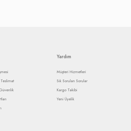
rmeniz gerekmektedir.
ak, onarım ise yine yetkili servisin onarım süresine bağlı olarak
landırmaya çalışacaktır.
ı ürününüzün durumunu takip edebileceksiniz.
Yardım
şmesi
Müşteri Hizmetleri
Teslimat
Sık Sorulan Sorular
 Güvenlik
Kargo Takibi
tları
Yeni Üyelik
ı