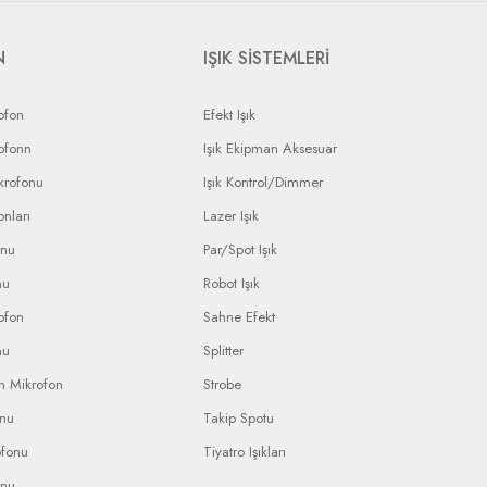
N
IŞIK SİSTEMLERİ
ofon
Efekt Işık
ofonn
Işık Ekipman Aksesuar
krofonu
Işık Kontrol/Dimmer
nları
Lazer Işık
onu
Par/Spot Işık
nu
Robot Işık
ofon
Sahne Efekt
nu
Splitter
n Mikrofon
Strobe
onu
Takip Spotu
ofonu
Tiyatro Işıkları
onu