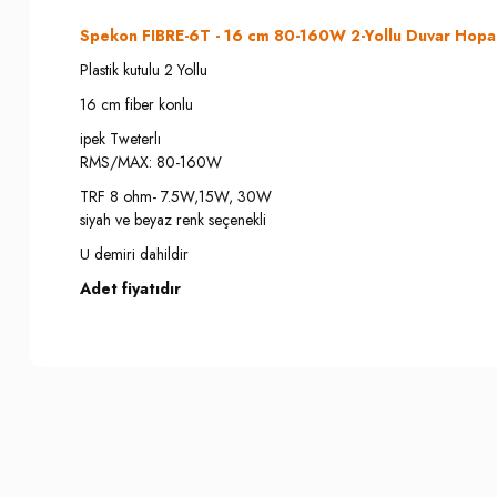
Spekon FIBRE-6T - 16 cm 80-160W 2-Yollu Duvar Hopa
Plastik kutulu 2 Yollu
16 cm fiber konlu
ipek Tweterlı
RMS/MAX: 80-160W
TRF 8 ohm- 7.5W,15W, 30W
siyah ve beyaz renk seçenekli
U demiri dahildir
Adet fiyatıdır
Bu ürünün fiyat bilgisi, resim, ürün açıklamalarında ve diğer konula
İade İptal Prosedürü
Görüş ve önerileriniz için teşekkür ederiz.
Musterilerimiz, sözleşme konusu ürünün kendisine veya gösterdiği 
Cayma hakkının kullanılması için bu süre içinde Somer Muzik'e bil
Ürün resmi kalitesiz, bozuk veya görüntülenemiyor.
3. kişiye veya Müşterimize teslim edilen ürünün Somer Muzik'e gönd