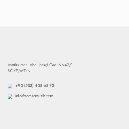
Bu ürünler için 3 alternatif söz konusudur; onarım, değişim veya i
Bu kategoriye giren ürünlerin kargo ücretleri Firmamız tarafından 
Tarafımıza ulaşan ürünler işlemin süresi, değişim ise tedarikçi fima
değişmektedir. Firmamız sizi mağdur etmemek için tedarikçiler ve y
Ürün elimize ulaştığında size e-mail olarak arızalı ürününüzü tak
Dikkat etmeniz gerek durum: tarafımıza yapılacak bütün gönderile
Atatürk Mah. Abdi İpekçi Cad. No:42/1
SÖKE/AYDIN
+90 (533) 408 68 73
info@somermuzik.com