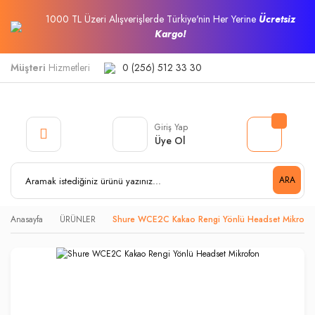
1000 TL Üzeri Alışverişlerde Türkiye'nin Her Yerine
Ücretsiz
Kargo!
Müşteri
Hizmetleri
0 (256) 512 33 30
Giriş Yap
Üye Ol
ARA
Anasayfa
ÜRÜNLER
Shure WCE2C Kakao Rengi Yönlü Headset Mikrofo