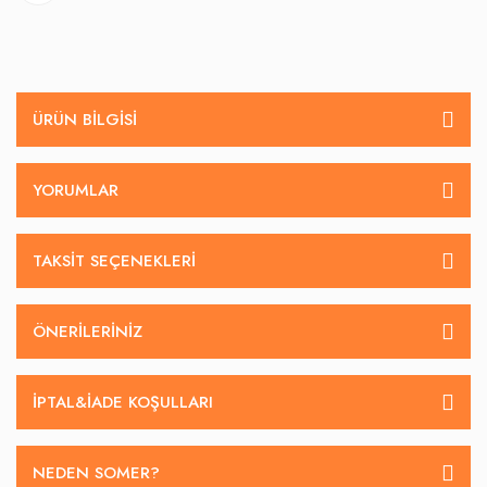
ÜRÜN BILGISI
YORUMLAR
TAKSIT SEÇENEKLERI
ÖNERILERINIZ
İPTAL&IADE KOŞULLARI
NEDEN SOMER?