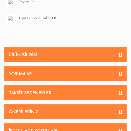
Tavsiye Et
Fiyat Düşünce Haber Et!
ÜRÜN BILGISI
YORUMLAR
TAKSIT SEÇENEKLERI
ÖNERILERINIZ
İPTAL&IADE KOŞULLARI