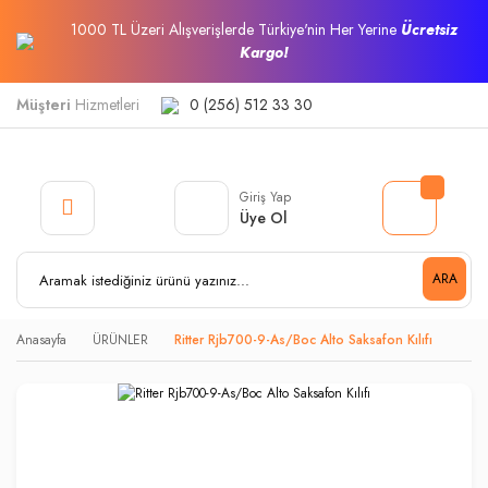
1000 TL Üzeri Alışverişlerde Türkiye'nin Her Yerine
Ücretsiz
Kargo!
Müşteri
Hizmetleri
0 (256) 512 33 30
Giriş Yap
Üye Ol
ARA
Anasayfa
ÜRÜNLER
Ritter Rjb700-9-As/Boc Alto Saksafon Kılıfı