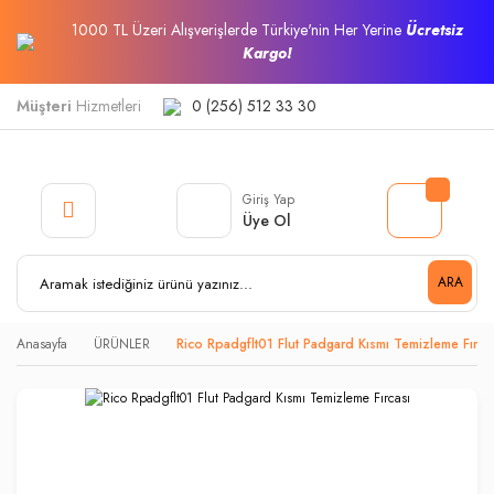
1000 TL Üzeri Alışverişlerde Türkiye'nin Her Yerine
Ücretsiz
Kargo!
Müşteri
Hizmetleri
0 (256) 512 33 30
Giriş Yap
Üye Ol
ARA
Anasayfa
ÜRÜNLER
Rico Rpadgflt01 Flut Padgard Kısmı Temizleme Fırca