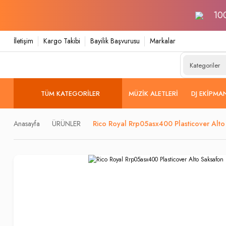
100
İletişim
Kargo Takibi
Bayilik Başvurusu
Markalar
TÜM KATEGORILER
MÜZIK ALETLERI
DJ EKIPMA
Anasayfa
ÜRÜNLER
Rico Royal Rrp05asx400 Plasticover Alt