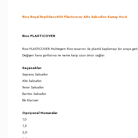
Rico Royal Rrp05asx400 Plasticover Alto Saksafon Kamışı No:4
Rico PLASTICOVER
Rico PLASTICOVER Muhteşem Rico tasarımı ile plastik kaplamayı bir araya getir
Değişen hava şartlarına ve neme karşı uzun ömür sağlar.
Seçenekler
Soprano Saksafon
Alto Saksafon
Tenor Saksafon
Bariton Saksafon
Bb Klarinet
Opsiyonel Numaralar
1,0
1,5
2,0