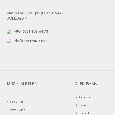
Dikkat etmeniz gerek durum: tarafımıza yapılacak bütün gönderile
Atatürk Mah. Abdi İpekçi Cad. No:42/1
SÖKE/AYDIN
+90 (533) 408 68 73
info@somermuzik.com
MÜZİK ALETLERİ
DJ EKİPMAN
Dj Aksesuar
Klasik Gitar
Dj Case
Elektro Gitar
Dj Controller