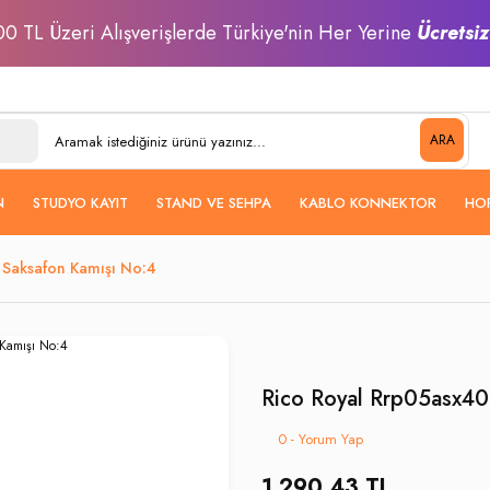
0 TL Üzeri Alışverişlerde Türkiye'nin Her Yerine
Ücretsi
ARA
N
STUDYO KAYIT
STAND VE SEHPA
KABLO KONNEKTOR
HO
o Saksafon Kamışı No:4
Rico Royal Rrp05asx40
0 - Yorum Yap
1.290,43 TL