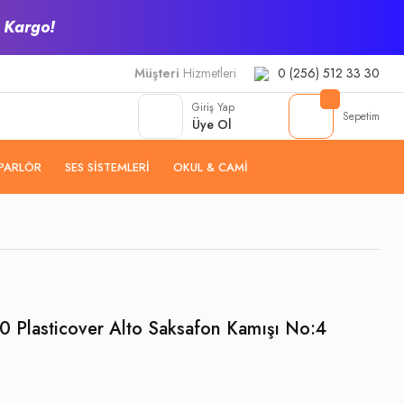
z Kargo!
Müşteri
Hizmetleri
0 (256) 512 33 30
Giriş Yap
Sepetim
Üye Ol
PARLÖR
SES SISTEMLERI
OKUL & CAMI
0 Plasticover Alto Saksafon Kamışı No:4