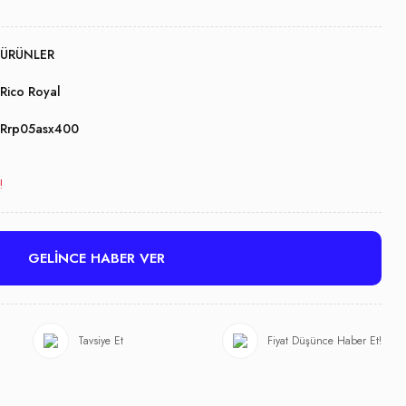
ÜRÜNLER
Rico Royal
Rrp05asx400
!
GELİNCE HABER VER
Tavsiye Et
Fiyat Düşünce Haber Et!