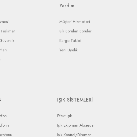
Yardım
şmesi
Müşteri Hizmetleri
Teslimat
Sık Sorulan Sorular
 Güvenlik
Kargo Takibi
tları
Yeni Üyelik
ı
N
IŞIK SİSTEMLERİ
ofon
Efekt Işık
ofonn
Işık Ekipman Aksesuar
krofonu
Işık Kontrol/Dimmer