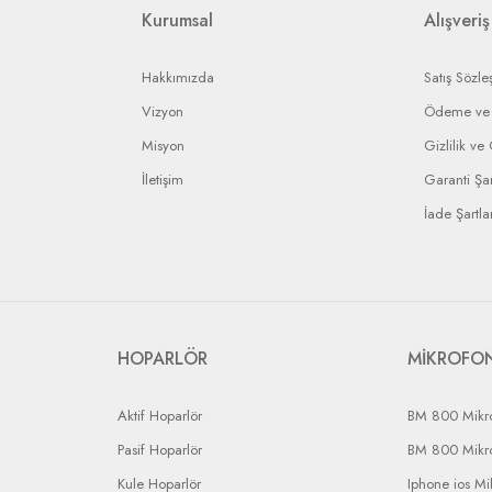
rin anlaşmalı olduğumuz kargo firmaları ile yapılması gerekir.
Kurumsal
Alışveriş
Hakkımızda
Satış Sözle
Vizyon
Ödeme ve 
Misyon
Gizlilik ve
İletişim
Garanti Şar
İade Şartlar
HOPARLÖR
MİKROFO
Aktif Hoparlör
BM 800 Mikr
Pasif Hoparlör
BM 800 Mikr
Kule Hoparlör
Iphone ios Mi