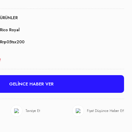
ÜRÜNLER
Rico Royal
Rrp05tsx200
!
GELİNCE HABER VER
Tavsiye Et
Fiyat Düşünce Haber Et!