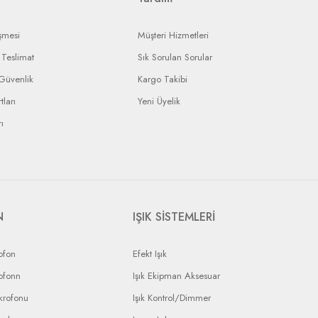
şmesi
Müşteri Hizmetleri
Teslimat
Sık Sorulan Sorular
 Güvenlik
Kargo Takibi
tları
Yeni Üyelik
ı
N
IŞIK SİSTEMLERİ
ofon
Efekt Işık
ofonn
Işık Ekipman Aksesuar
krofonu
Işık Kontrol/Dimmer