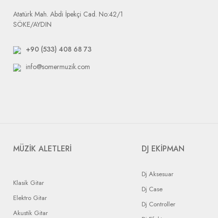
Atatürk Mah. Abdi İpekçi Cad. No:42/1
SÖKE/AYDIN
+90 (533) 408 68 73
info@somermuzik.com
MÜZİK ALETLERİ
DJ EKİPMAN
Dj Aksesuar
Klasik Gitar
Dj Case
Elektro Gitar
Dj Controller
Akustik Gitar