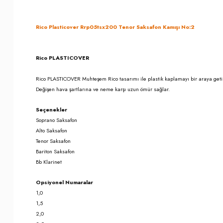
Rico Plasticover Rrp05tsx200 Tenor Saksafon Kamışı No:2
Rico PLASTICOVER
Rico PLASTICOVER Muhteşem Rico tasarımı ile plastik kaplamayı bir araya getir
Değişen hava şartlarına ve neme karşı uzun ömür sağlar.
Seçenekler
Soprano Saksafon
Alto Saksafon
Tenor Saksafon
Bariton Saksafon
Bb Klarinet
Opsiyonel Numaralar
1,0
1,5
2,0