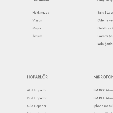
Hakkımızda
Satış Sözle
Vizyon
Ödeme ve 
Misyon
Gizlilik ve
İletişim
Garanti Şar
İade Şartlar
HOPARLÖR
MİKROFO
Aktif Hoparlör
BM 800 Mikr
Pasif Hoparlör
BM 800 Mikr
Kule Hoparlör
Iphone ios Mi