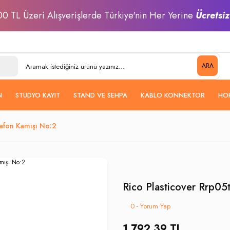
0 TL Üzeri Alışverişlerde Türkiye'nin Her Yerine
Ücretsi
ARA
N
STUDYO KAYIT
STAND VE SEHPA
KABLO KONNEKTOR
HO
safon Kamışı No:2
Rico Plasticover Rrp0
0 - Yorum Yap
1.792,39 TL