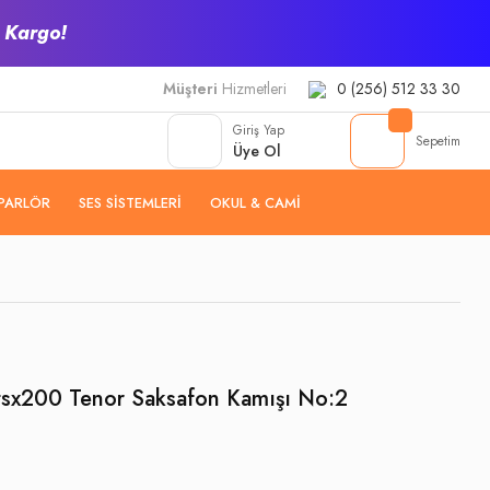
z Kargo!
Müşteri
Hizmetleri
0 (256) 512 33 30
Giriş Yap
Sepetim
Üye Ol
PARLÖR
SES SISTEMLERI
OKUL & CAMI
5tsx200 Tenor Saksafon Kamışı No:2