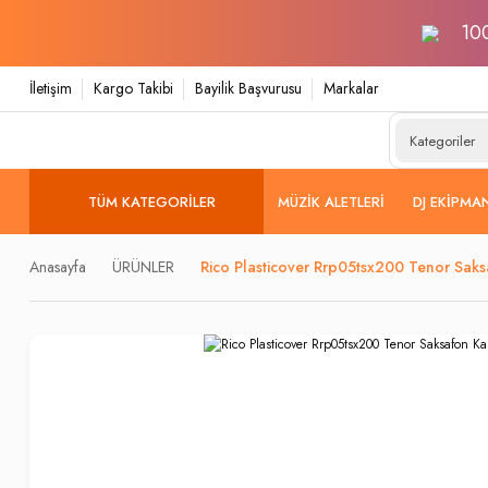
100
İletişim
Kargo Takibi
Bayilik Başvurusu
Markalar
TÜM KATEGORILER
MÜZIK ALETLERI
DJ EKIPMA
Anasayfa
ÜRÜNLER
Rico Plasticover Rrp05tsx200 Tenor Sak