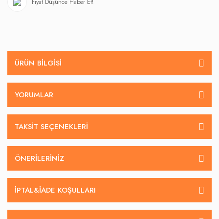
Fiyat Düşünce Haber Et!
ÜRÜN BILGISI
YORUMLAR
TAKSIT SEÇENEKLERI
ÖNERILERINIZ
İPTAL&IADE KOŞULLARI