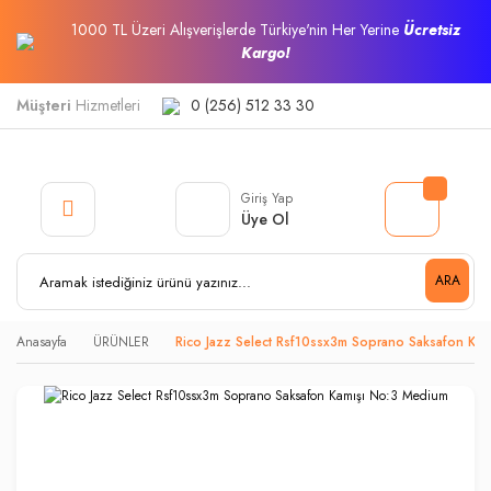
1000 TL Üzeri Alışverişlerde Türkiye'nin Her Yerine
Ücretsiz
Kargo!
Müşteri
Hizmetleri
0 (256) 512 33 30
Giriş Yap
Üye Ol
ARA
Anasayfa
ÜRÜNLER
Rico Jazz Select Rsf10ssx3m Soprano Saksafon Ka