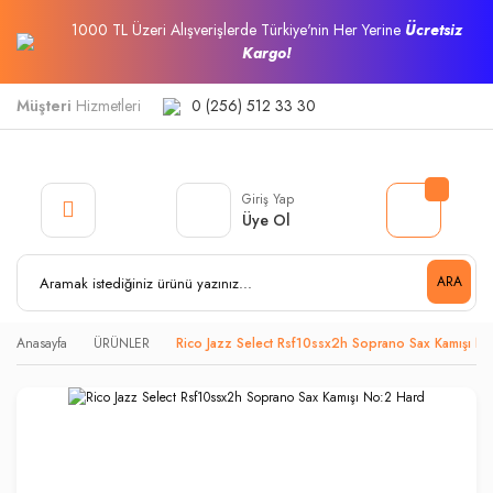
1000 TL Üzeri Alışverişlerde Türkiye'nin Her Yerine
Ücretsiz
Kargo!
Müşteri
Hizmetleri
0 (256) 512 33 30
Giriş Yap
Üye Ol
ARA
Anasayfa
ÜRÜNLER
Rico Jazz Select Rsf10ssx2h Soprano Sax Kamışı N