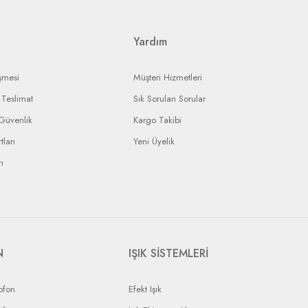
ı ürününüzün durumunu takip edebileceksiniz.
Yardım
şmesi
Müşteri Hizmetleri
Teslimat
Sık Sorulan Sorular
 Güvenlik
Kargo Takibi
tları
Yeni Üyelik
ı
N
IŞIK SİSTEMLERİ
ofon
Efekt Işık