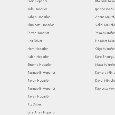
Pasif Hoparlör
BM 800 Mikr
Kule Hoparlör
Iphone ios Mi
Bahçe Hoparlörü
Anons Mikrofo
Bluetooth Hoparlör
Vokal Mikrof
Duvar Hoparlör
Yaka Mikrofo
Unit Driver
Headset Mikr
Horn Hoparlör
Gişe Mikrofo
Kabin Hoparlör
Koro Shoutgu
Sinema Hoparlör
Masa Mikrof
Taşınabilir Hoparlör
Kamera Mikr
Tavan Hoparlör
Davul Mikrof
Taşınabilir Hoparlör
Kablosuz Vok
Tavan Hoparlör
Tiz Driver
Line Array Hoparlör