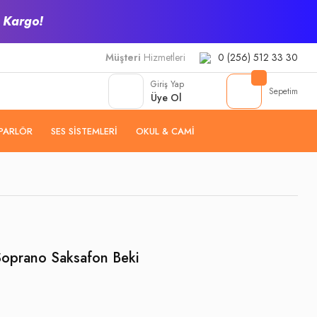
z Kargo!
Müşteri
Hizmetleri
0 (256) 512 33 30
Giriş Yap
Sepetim
Üye Ol
PARLÖR
SES SISTEMLERI
OKUL & CAMI
oprano Saksafon Beki