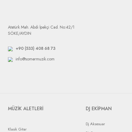
Ürün elimize ulaştığında size e-mail olarak arızalı ürününüzü tak
Dikkat etmeniz gerek durum: tarafımıza yapılacak bütün gönderile
Atatürk Mah. Abdi İpekçi Cad. No:42/1
SÖKE/AYDIN
+90 (533) 408 68 73
info@somermuzik.com
MÜZİK ALETLERİ
DJ EKİPMAN
Dj Aksesuar
Klasik Gitar