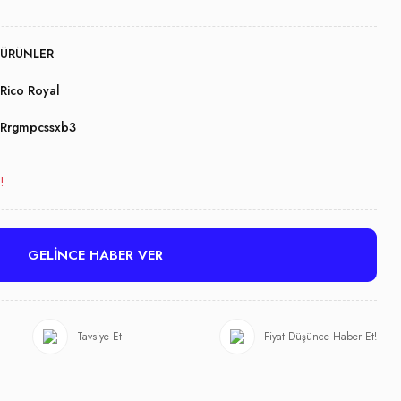
ÜRÜNLER
Rico Royal
Rrgmpcssxb3
!
GELİNCE HABER VER
Tavsiye Et
Fiyat Düşünce Haber Et!