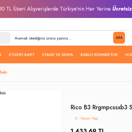
0 TL Üzeri Alışverişlerde Türkiye'nin Her Yerine
Ücretsi
ARA
N
STUDYO KAYIT
STAND VE SEHPA
KABLO KONNEKTOR
HO
Beki
Rico B3 Rrgmpcssxb3 S
0 - Yorum Yap
1.433,69 TL