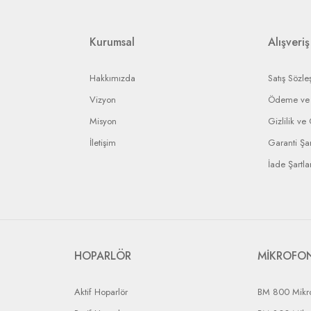
ip edebilmeniz için bir bildirim numarası gönderilecek ve bu numara ile arızal
rin anlaşmalı olduğumuz kargo firmaları ile yapılması gerekir.
Kurumsal
Alışveriş
Hakkımızda
Satış Sözle
Vizyon
Ödeme ve 
Misyon
Gizlilik ve
İletişim
Garanti Şar
İade Şartlar
HOPARLÖR
MİKROFO
Aktif Hoparlör
BM 800 Mikr