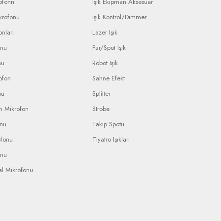
ofonn
Işık Ekipman Aksesuar
krofonu
Işık Kontrol/Dimmer
nları
Lazer Işık
onu
Par/Spot Işık
nu
Robot Işık
ofon
Sahne Efekt
nu
Splitter
n Mikrofon
Strobe
onu
Takip Spotu
ofonu
Tiyatro Işıkları
onu
al Mikrofonu