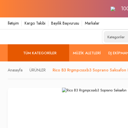
100
İletişim
Kargo Takibi
Bayilik Başvurusu
Markalar
TÜM KATEGORILER
MÜZIK ALETLERI
DJ EKIPMA
Anasayfa
ÜRÜNLER
Rico B3 Rrgmpcssxb3 Soprano Saksafon 