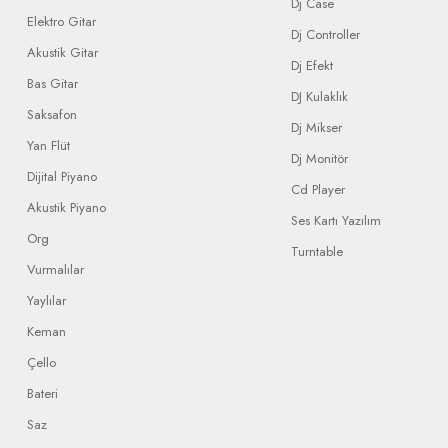
Dj Case
Elektro Gitar
Dj Controller
Akustik Gitar
Dj Efekt
Bas Gitar
DJ Kulaklık
Saksafon
Dj Mikser
Yan Flüt
Dj Monitör
Dijital Piyano
Cd Player
Akustik Piyano
Ses Kartı Yazılım
Org
Turntable
Vurmalılar
Yaylılar
Keman
Çello
Bateri
Saz