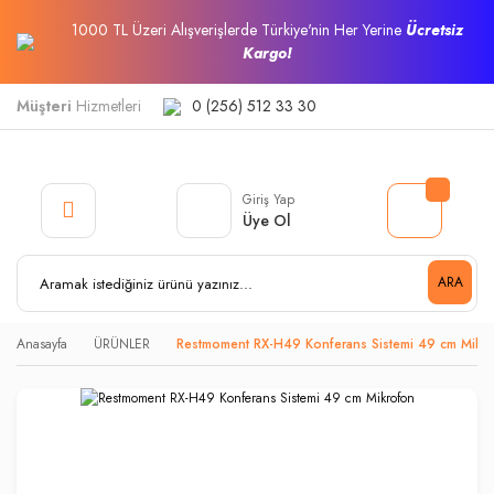
1000 TL Üzeri Alışverişlerde Türkiye'nin Her Yerine
Ücretsiz
Kargo!
Müşteri
Hizmetleri
0 (256) 512 33 30
Giriş Yap
Üye Ol
ARA
Anasayfa
ÜRÜNLER
Restmoment RX-H49 Konferans Sistemi 49 cm Mikr