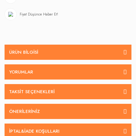
Fiyat Düşünce Haber Et!
ÜRÜN BILGISI
YORUMLAR
TAKSIT SEÇENEKLERI
ÖNERILERINIZ
İPTAL&IADE KOŞULLARI