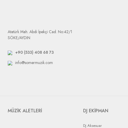
Ürün elimize ulaştığında size e-mail olarak arızalı ürününüzü tak
Dikkat etmeniz gerek durum: tarafımıza yapılacak bütün gönderile
Atatürk Mah. Abdi İpekçi Cad. No:42/1
SÖKE/AYDIN
+90 (533) 408 68 73
info@somermuzik.com
MÜZİK ALETLERİ
DJ EKİPMAN
Dj Aksesuar