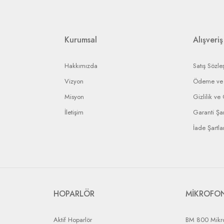
ip edebilmeniz için bir bildirim numarası gönderilecek ve bu numara ile arızal
rin anlaşmalı olduğumuz kargo firmaları ile yapılması gerekir.
Kurumsal
Alışveriş
Hakkımızda
Satış Sözle
Vizyon
Ödeme ve 
Misyon
Gizlilik ve
İletişim
Garanti Şar
İade Şartlar
HOPARLÖR
MİKROFO
Aktif Hoparlör
BM 800 Mikr