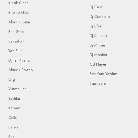
Klasik Gitar
Dj Case
Elektro Gitar
Dj Controller
Akustik Gitar
Dj Efekt
Bas Gitar
DJ Kulaklık
Saksafon
Dj Mikser
Yan Flüt
Dj Monitör
Dijital Piyano
Cd Player
Akustik Piyano
Ses Kartı Yazılım
Org
Turntable
Vurmalılar
Yaylılar
Keman
Çello
Bateri
Saz