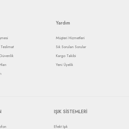
ı ürününüzün durumunu takip edebileceksiniz.
Yardım
şmesi
Müşteri Hizmetleri
Teslimat
Sık Sorulan Sorular
 Güvenlik
Kargo Takibi
tları
Yeni Üyelik
ı
N
IŞIK SİSTEMLERİ
ofon
Efekt Işık