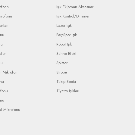
ofonn
Işık Ekipman Aksesuar
krofonu
Işık Kontrol/Dimmer
nları
Lazer Işık
onu
Par/Spot Işık
nu
Robot Işık
ofon
Sahne Efekt
nu
Splitter
n Mikrofon
Strobe
onu
Takip Spotu
ofonu
Tiyatro Işıkları
onu
al Mikrofonu