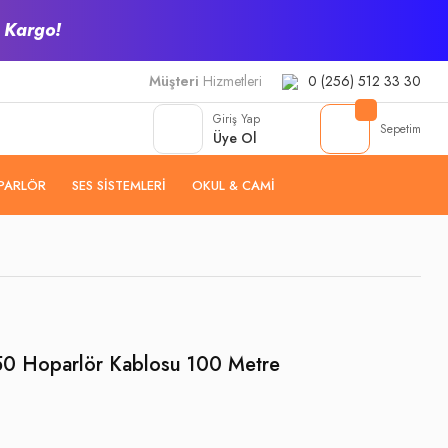
z Kargo!
Müşteri
Hizmetleri
0 (256) 512 33 30
Giriş Yap
Sepetim
Üye Ol
PARLÖR
SES SISTEMLERI
OKUL & CAMI
50 Hoparlör Kablosu 100 Metre