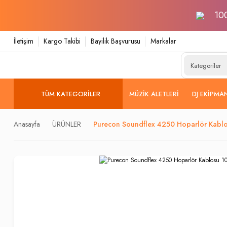
100
İletişim
Kargo Takibi
Bayilik Başvurusu
Markalar
TÜM KATEGORILER
MÜZIK ALETLERI
DJ EKIPMA
Anasayfa
ÜRÜNLER
Purecon Soundflex 4250 Hoparlör Kabl