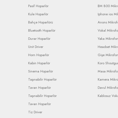
Pasif Hoparlör
BM 800 Mikr
Kule Hoparlör
Iphone ios Mi
Bahçe Hoparlörü
Anons Mikrofo
Bluetooth Hoparlör
Vokal Mikrof
Duvar Hoparlör
Yaka Mikrofo
Unit Driver
Headset Mikr
Horn Hoparlör
Gişe Mikrofo
Kabin Hoparlör
Koro Shoutgu
Sinema Hoparlör
Masa Mikrof
Taşınabilir Hoparlör
Kamera Mikr
Tavan Hoparlör
Davul Mikrof
Taşınabilir Hoparlör
Kablosuz Vok
Tavan Hoparlör
Tiz Driver