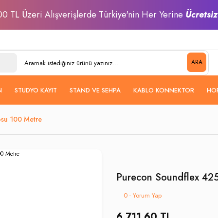
0 TL Üzeri Alışverişlerde Türkiye'nin Her Yerine
Ücretsi
ARA
N
STUDYO KAYIT
STAND VE SEHPA
KABLO KONNEKTOR
HO
osu 100 Metre
Purecon Soundflex 42
0 - Yorum Yap
6.711,60 TL