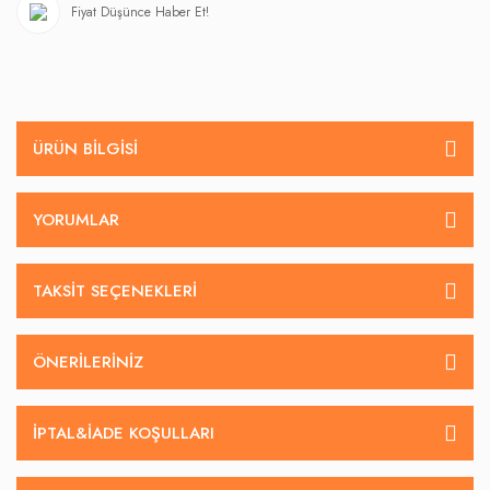
Fiyat Düşünce Haber Et!
ÜRÜN BILGISI
YORUMLAR
TAKSIT SEÇENEKLERI
ÖNERILERINIZ
İPTAL&IADE KOŞULLARI