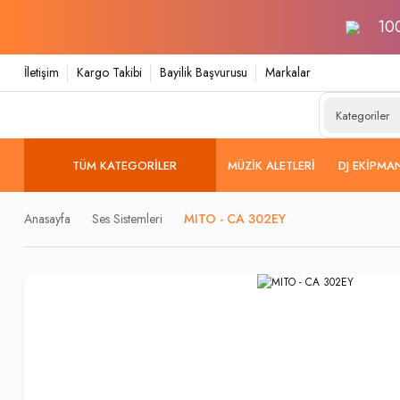
100
İletişim
Kargo Takibi
Bayilik Başvurusu
Markalar
TÜM KATEGORILER
MÜZIK ALETLERI
DJ EKIPMA
Anasayfa
Ses Sistemleri
MITO - CA 302EY