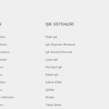
N
IŞIK SİSTEMLERİ
ofon
Efekt Işık
ofonn
Işık Ekipman Aksesuar
krofonu
Işık Kontrol/Dimmer
nları
Lazer Işık
onu
Par/Spot Işık
nu
Robot Işık
ofon
Sahne Efekt
nu
Splitter
n Mikrofon
Strobe
onu
Takip Spotu