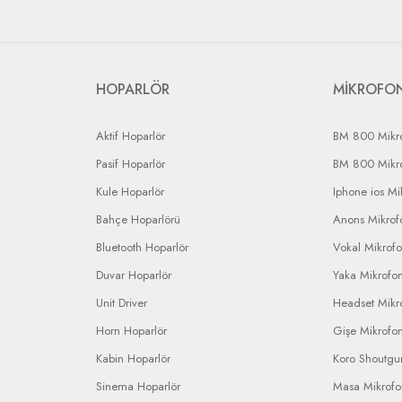
HOPARLÖR
MİKROFO
Aktif Hoparlör
BM 800 Mikr
Pasif Hoparlör
BM 800 Mikr
Kule Hoparlör
Iphone ios Mi
Bahçe Hoparlörü
Anons Mikrofo
Bluetooth Hoparlör
Vokal Mikrof
Duvar Hoparlör
Yaka Mikrofo
Unit Driver
Headset Mikr
Horn Hoparlör
Gişe Mikrofo
Kabin Hoparlör
Koro Shoutgu
Sinema Hoparlör
Masa Mikrof