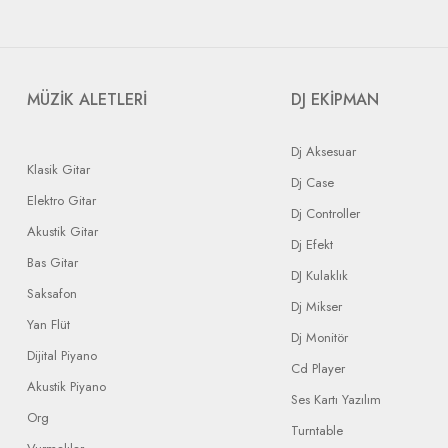
MÜZİK ALETLERİ
DJ EKİPMAN
Dj Aksesuar
Klasik Gitar
Dj Case
Elektro Gitar
Dj Controller
Akustik Gitar
Dj Efekt
Bas Gitar
DJ Kulaklık
Saksafon
Dj Mikser
Yan Flüt
Dj Monitör
Dijital Piyano
Cd Player
Akustik Piyano
Ses Kartı Yazılım
Org
Turntable