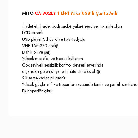
MITO
CA 302EY
1 El+1 Yaka USB’li Çanta Anfi
1 adet el, 1 adet bodypack+ yaka+head set tipi mikrofon
LCD ekranlı
USB player Sd card ve FM Radyolu
VHF 165-270 aralığı
Dahili pil ve şarj
Yüksek mesafeli ve hassas kullanım
Çok seviyeli sessizlik kontrol devresi sayesinde
dışarıdan gelen sinyalleri mute etme özelliği
20 saate kadar pil ömrü
Yüksek güçlü anfi ve hoparlör sayesinde temiz ve parlak ses Echo 
Ek hoparlör çıkışı.
Bu ürünün fiyat bilgisi, resim, ürün açıklamalarında ve diğer konula
İade İptal Prosedürü
Görüş ve önerileriniz için teşekkür ederiz.
Musterilerimiz, sözleşme konusu ürünün kendisine veya gösterdiği 