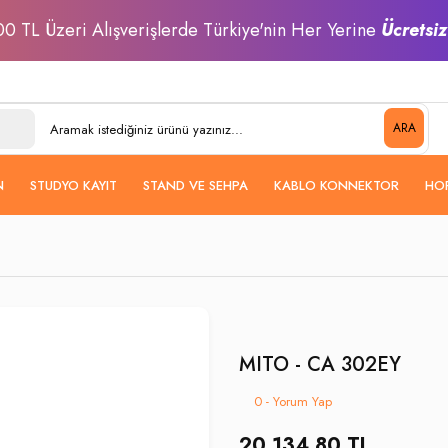
0 TL Üzeri Alışverişlerde Türkiye'nin Her Yerine
Ücretsi
ARA
N
STUDYO KAYIT
STAND VE SEHPA
KABLO KONNEKTOR
HO
MITO - CA 302EY
0 - Yorum Yap
20.134,80 TL