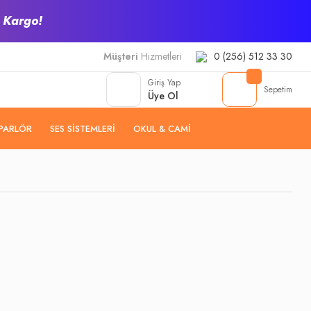
z Kargo!
Müşteri
Hizmetleri
0 (256) 512 33 30
Giriş Yap
Sepetim
Üye Ol
PARLÖR
SES SISTEMLERI
OKUL & CAMI