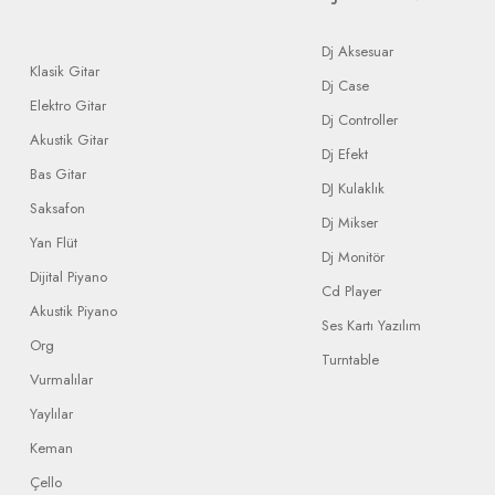
Dj Aksesuar
Klasik Gitar
Dj Case
Elektro Gitar
Dj Controller
Akustik Gitar
Dj Efekt
Bas Gitar
DJ Kulaklık
Saksafon
Dj Mikser
Yan Flüt
Dj Monitör
Dijital Piyano
Cd Player
Akustik Piyano
Ses Kartı Yazılım
Org
Turntable
Vurmalılar
Yaylılar
Keman
Çello