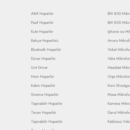
Aktif Hoparlör
BM 800 Mikr
Pasif Hoparlör
BM 800 Mikr
Kule Hoparlör
Iphone ios Mi
Bahçe Hoparlörü
Anons Mikrofo
Bluetooth Hoparlör
Vokal Mikrof
Duvar Hoparlör
Yaka Mikrofo
Unit Driver
Headset Mikr
Horn Hoparlör
Gişe Mikrofo
Kabin Hoparlör
Koro Shoutgu
Sinema Hoparlör
Masa Mikrof
Taşınabilir Hoparlör
Kamera Mikr
Tavan Hoparlör
Davul Mikrof
Taşınabilir Hoparlör
Kablosuz Vok