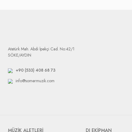
Tarafımıza ulaşan ürünler işlemin süresi, değişim ise tedarikçi fima
değişmektedir. Firmamız sizi mağdur etmemek için tedarikçiler ve y
Ürün elimize ulaştığında size e-mail olarak arızalı ürününüzü tak
Dikkat etmeniz gerek durum: tarafımıza yapılacak bütün gönderile
Atatürk Mah. Abdi İpekçi Cad. No:42/1
SÖKE/AYDIN
+90 (533) 408 68 73
info@somermuzik.com
MÜZİK ALETLERİ
DJ EKİPMAN