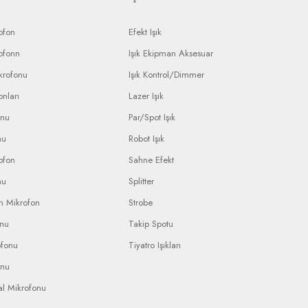
ofon
Efekt Işık
ofonn
Işık Ekipman Aksesuar
krofonu
Işık Kontrol/Dimmer
nları
Lazer Işık
onu
Par/Spot Işık
nu
Robot Işık
ofon
Sahne Efekt
nu
Splitter
n Mikrofon
Strobe
onu
Takip Spotu
ofonu
Tiyatro Işıkları
onu
al Mikrofonu