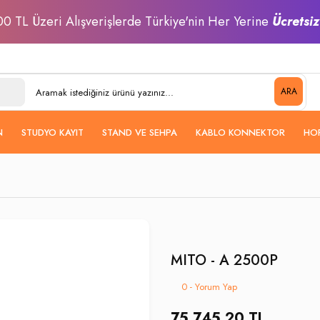
0 TL Üzeri Alışverişlerde Türkiye'nin Her Yerine
Ücretsi
ARA
N
STUDYO KAYIT
STAND VE SEHPA
KABLO KONNEKTOR
HO
MITO - A 2500P
0 - Yorum Yap
75.745,20 TL