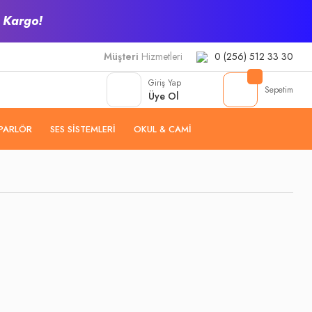
z Kargo!
Müşteri
Hizmetleri
0 (256) 512 33 30
Giriş Yap
Sepetim
Üye Ol
PARLÖR
SES SISTEMLERI
OKUL & CAMI