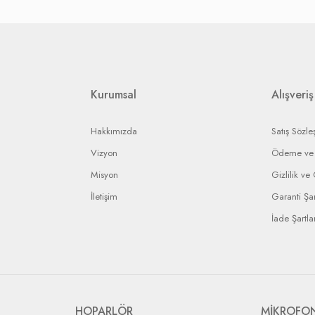
nın stoklarına bağlı olarak, iade ise yetkili servisin vereceği rapora bağlı olar
etkili servislere gerekli yaptırımı uygulayarak en kısa sürede işleminizi sonuç
ip edebilmeniz için bir bildirim numarası gönderilecek ve bu numara ile arızal
rin anlaşmalı olduğumuz kargo firmaları ile yapılması gerekir.
Kurumsal
Alışveriş
Hakkımızda
Satış Sözle
Vizyon
Ödeme ve 
Misyon
Gizlilik ve
İletişim
Garanti Şar
İade Şartlar
HOPARLÖR
MİKROFO