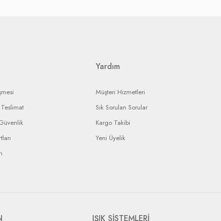
ak, onarım ise yine yetkili servisin onarım süresine bağlı olarak
landırmaya çalışacaktır.
ı ürününüzün durumunu takip edebileceksiniz.
Yardım
şmesi
Müşteri Hizmetleri
Teslimat
Sık Sorulan Sorular
 Güvenlik
Kargo Takibi
tları
Yeni Üyelik
ı
N
IŞIK SİSTEMLERİ