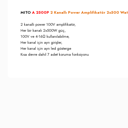
MITO
A 2500P
2 Kanallı Power Amplifikatör 2x500 Wat
2 kanallı power 100V amplifikatör,
Her bir kanalı 2x500W güç,
100V ve 4-16Ω kullanılabilme,
Her kanal için ayrı girişler,
Her kanal için ayrı led gösterge
Kısa devre dahil 7 adet koruma fonksiyonu
Bu ürünün fiyat bilgisi, resim, ürün açıklamalarında ve diğer konula
İade İptal Prosedürü
Görüş ve önerileriniz için teşekkür ederiz.
Musterilerimiz, sözleşme konusu ürünün kendisine veya gösterdiği 
Cayma hakkının kullanılması için bu süre içinde Somer Muzik'e bil
Ürün resmi kalitesiz, bozuk veya görüntülenemiyor.
3. kişiye veya Müşterimize teslim edilen ürünün Somer Muzik'e gönd
Ürün açıklamasında eksik bilgiler bulunuyor.
bedeli Müşterimize iade edilir.
Ürün bilgilerinde hatalar bulunuyor.
Fatura aslı gönderilmez ise KDV ve varsa sair yasal yükümlülükle
Ürün fiyatı diğer sitelerden daha pahalı.