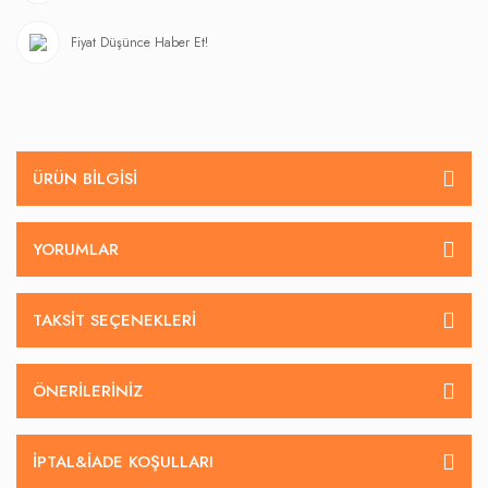
Fiyat Düşünce Haber Et!
ÜRÜN BILGISI
YORUMLAR
TAKSIT SEÇENEKLERI
ÖNERILERINIZ
İPTAL&IADE KOŞULLARI