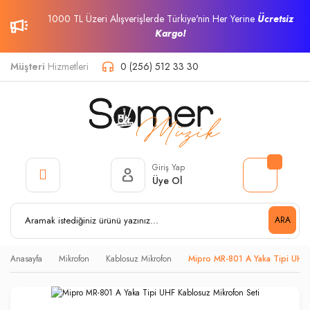
1000 TL Üzeri Alışverişlerde Türkiye'nin Her Yerine
Ücretsiz
Kargo!
Müşteri
Hizmetleri
0 (256) 512 33 30
Giriş Yap
Üye Ol
ARA
Anasayfa
Mikrofon
Kablosuz Mikrofon
Mipro MR-801 A Yaka Tipi UHF 