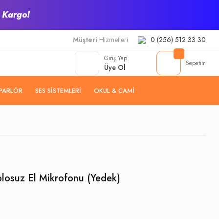
z Kargo!
Müşteri
Hizmetleri
0 (256) 512 33 30
Giriş Yap
Sepetim
Üye Ol
PARLÖR
SES SISTEMLERI
OKUL & CAMI
osuz El Mikrofonu (Yedek)