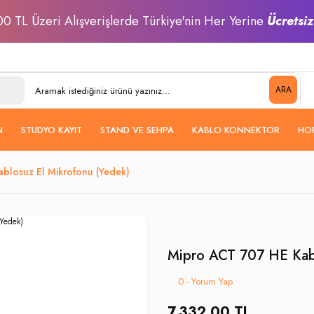
0 TL Üzeri Alışverişlerde Türkiye'nin Her Yerine
Ücretsi
ARA
N
STUDYO KAYIT
STAND VE SEHPA
KABLO KONNEKTOR
HO
blosuz El Mikrofonu (Yedek)
Mipro ACT 707 HE Kabl
0 - Yorum Yap
7.332,00 TL