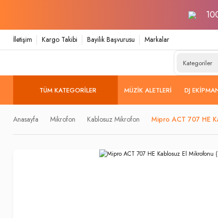
100
İletişim
Kargo Takibi
Bayilik Başvurusu
Markalar
TÜM KATEGORILER
MÜZIK ALETLERI
DJ EKIPMA
Anasayfa
Mikrofon
Kablosuz Mikrofon
Mipro ACT 707 HE Ka