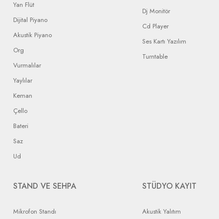
Yan Flüt
Dj Monitör
Dijital Piyano
Cd Player
Akustik Piyano
Ses Kartı Yazılım
Org
Turntable
Vurmalılar
Yaylılar
Keman
Çello
Bateri
Saz
Ud
STAND VE SEHPA
STÜDYO KAYIT
Mikrofon Standı
Akustik Yalıtım