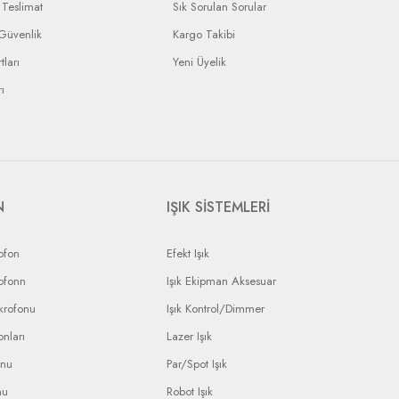
Teslimat
Sık Sorulan Sorular
 Güvenlik
Kargo Takibi
tları
Yeni Üyelik
ı
N
IŞIK SİSTEMLERİ
ofon
Efekt Işık
ofonn
Işık Ekipman Aksesuar
krofonu
Işık Kontrol/Dimmer
nları
Lazer Işık
onu
Par/Spot Işık
nu
Robot Işık