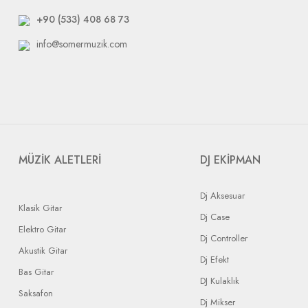
+90 (533) 408 68 73
info@somermuzik.com
MÜZİK ALETLERİ
DJ EKİPMAN
Dj Aksesuar
Klasik Gitar
Dj Case
Elektro Gitar
Dj Controller
Akustik Gitar
Dj Efekt
Bas Gitar
DJ Kulaklık
Saksafon
Dj Mikser