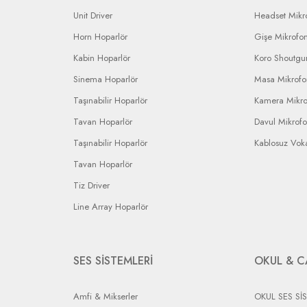
Unit Driver
Headset Mikr
Horn Hoparlör
Gişe Mikrofo
Kabin Hoparlör
Koro Shoutgu
Sinema Hoparlör
Masa Mikrof
Taşınabilir Hoparlör
Kamera Mikr
Tavan Hoparlör
Davul Mikrof
Taşınabilir Hoparlör
Kablosuz Vok
Tavan Hoparlör
Tiz Driver
Line Array Hoparlör
SES SİSTEMLERİ
OKUL & C
Amfi & Mikserler
OKUL SES Sİ