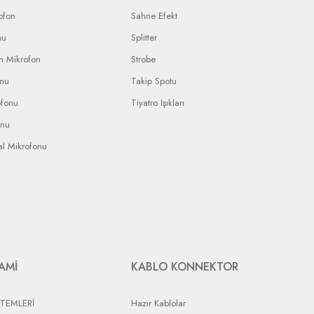
ofon
Sahne Efekt
nu
Splitter
n Mikrofon
Strobe
onu
Takip Spotu
ofonu
Tiyatro Işıkları
onu
al Mikrofonu
AMİ
KABLO KONNEKTOR
STEMLERİ
Hazır Kablolar