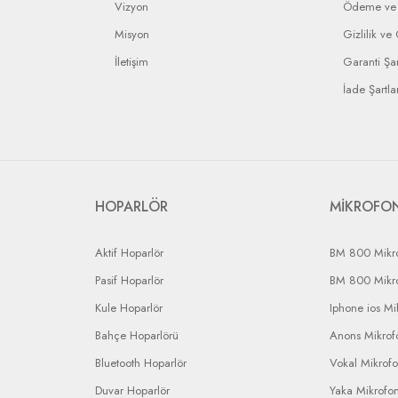
Vizyon
Ödeme ve 
Misyon
Gizlilik ve
İletişim
Garanti Şar
İade Şartlar
HOPARLÖR
MİKROFO
Aktif Hoparlör
BM 800 Mikr
Pasif Hoparlör
BM 800 Mikr
Kule Hoparlör
Iphone ios Mi
Bahçe Hoparlörü
Anons Mikrofo
Bluetooth Hoparlör
Vokal Mikrof
Duvar Hoparlör
Yaka Mikrofo