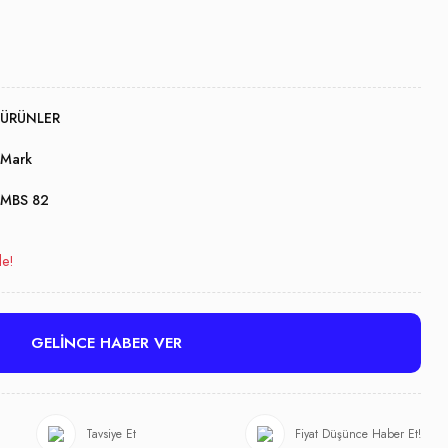
ÜRÜNLER
Mark
MBS 82
le!
GELİNCE HABER VER
Tavsiye Et
Fiyat Düşünce Haber Et!