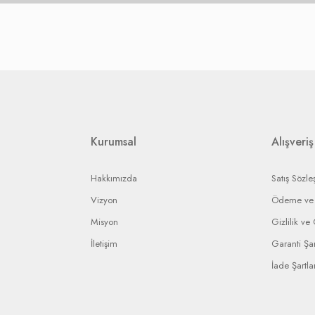
ade. Dolayısı ile mutlaka isteğinizi ifade eden bir not ile birlikte ürünü gönde
karşılanır.
nın stoklarına bağlı olarak, iade ise yetkili servisin vereceği rapora bağlı olar
etkili servislere gerekli yaptırımı uygulayarak en kısa sürede işleminizi sonuç
ip edebilmeniz için bir bildirim numarası gönderilecek ve bu numara ile arızal
rin anlaşmalı olduğumuz kargo firmaları ile yapılması gerekir.
Kurumsal
Alışveriş
Hakkımızda
Satış Sözle
Vizyon
Ödeme ve 
Misyon
Gizlilik ve
İletişim
Garanti Şar
İade Şartlar