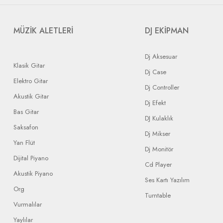
MÜZİK ALETLERİ
DJ EKİPMAN
Dj Aksesuar
Klasik Gitar
Dj Case
Elektro Gitar
Dj Controller
Akustik Gitar
Dj Efekt
Bas Gitar
DJ Kulaklık
Saksafon
Dj Mikser
Yan Flüt
Dj Monitör
Dijital Piyano
Cd Player
Akustik Piyano
Ses Kartı Yazılım
Org
Turntable
Vurmalılar
Yaylılar