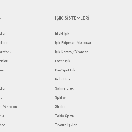
N
IŞIK SİSTEMLERİ
ofon
Efekt Işık
ofonn
Işık Ekipman Aksesuar
krofonu
Işık Kontrol/Dimmer
nları
Lazer Işık
onu
Par/Spot Işık
nu
Robot Işık
ofon
Sahne Efekt
nu
Splitter
n Mikrofon
Strobe
onu
Takip Spotu
ofonu
Tiyatro Işıkları