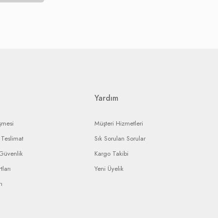
rmeniz gerekmektedir.
ak, onarım ise yine yetkili servisin onarım süresine bağlı olarak
landırmaya çalışacaktır.
ı ürününüzün durumunu takip edebileceksiniz.
Yardım
şmesi
Müşteri Hizmetleri
Teslimat
Sık Sorulan Sorular
 Güvenlik
Kargo Takibi
tları
Yeni Üyelik
ı