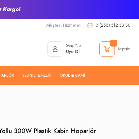
z Kargo!
Müşteri
Hizmetleri
0 (256) 512 33 30
Giriş Yap
Sepetim
Üye Ol
PARLÖR
SES SISTEMLERI
OKUL & CAMI
Yollu 300W Plastik Kabin Hoparlör