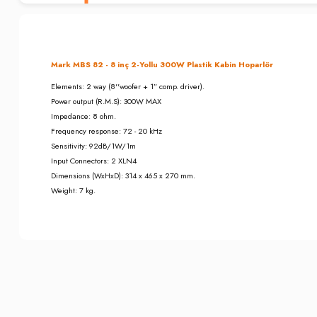
Mark MBS 82 - 8 inç 2-Yollu 300W Plastik Kabin Hoparlör
Elements: 2 way (8''woofer + 1” comp. driver).
Power output (R.M.S): 300W MAX
Impedance: 8 ohm.
Frequency response: 72 - 20 kHz
Sensitivity: 92dB/1W/1m
Input Connectors: 2 XLN4
Dimensions (WxHxD): 314 x 465 x 270 mm.
Weight: 7 kg.
Bu ürünün fiyat bilgisi, resim, ürün açıklamalarında ve diğer konula
İade İptal Prosedürü
Görüş ve önerileriniz için teşekkür ederiz.
Musterilerimiz, sözleşme konusu ürünün kendisine veya gösterdiği 
Cayma hakkının kullanılması için bu süre içinde Somer Muzik'e bil
Ürün resmi kalitesiz, bozuk veya görüntülenemiyor.
3. kişiye veya Müşterimize teslim edilen ürünün Somer Muzik'e gönd