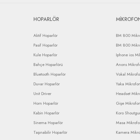
HOPARLÖR
MİKROFO
Aktif Hoparlör
BM 800 Mikr
Pasif Hoparlör
BM 800 Mikr
Kule Hoparlör
Iphone ios Mi
Bahçe Hoparlörü
Anons Mikrofo
Bluetooth Hoparlör
Vokal Mikrof
Duvar Hoparlör
Yaka Mikrofo
Unit Driver
Headset Mikr
Horn Hoparlör
Gişe Mikrofo
Kabin Hoparlör
Koro Shoutgu
Sinema Hoparlör
Masa Mikrof
Taşınabilir Hoparlör
Kamera Mikr