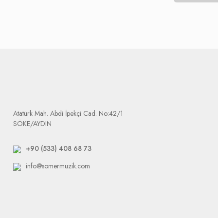
Bu ürünler için 3 alternatif söz konusudur; onarım, değişim veya i
Bu kategoriye giren ürünlerin kargo ücretleri Firmamız tarafından 
Tarafımıza ulaşan ürünler işlemin süresi, değişim ise tedarikçi fima
değişmektedir. Firmamız sizi mağdur etmemek için tedarikçiler ve y
Ürün elimize ulaştığında size e-mail olarak arızalı ürününüzü tak
Dikkat etmeniz gerek durum: tarafımıza yapılacak bütün gönderile
Atatürk Mah. Abdi İpekçi Cad. No:42/1
SÖKE/AYDIN
+90 (533) 408 68 73
info@somermuzik.com