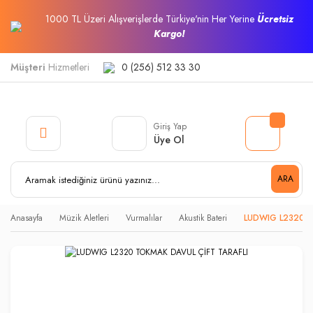
1000 TL Üzeri Alışverişlerde Türkiye'nin Her Yerine
Ücretsiz
Kargo!
Müşteri
Hizmetleri
0 (256) 512 33 30
Giriş Yap
Üye Ol
ARA
Anasayfa
Müzik Aletleri
Vurmalılar
Akustik Bateri
LUDWIG L2320 T